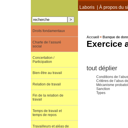
À propos de Terra Laboris
|
À propos du si
Droits fondamentaux
Accueil
>
Banque de don
Exercice 
Charte de l’assuré
social
Concertation /
Participation
tout déplier
Bien-être au travail
Conditions de l’abus
Critères de l’abus de
Relation de travail
Mécanisme probatoi
Sanction
Types
Fin de la relation de
travail
Temps de travail et
temps de repos
Travailleurs et aléas de