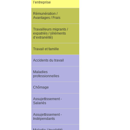
l’entreprise
Rémunération /
Avantages / Frais
Travailleurs migrants /
expatriés / (éléments
d’extranéité)
Travail et famille
Accidents du travail
Maladies
professionnelles
Chômage
Assujettissement -
Salariés
Assujettissement -
Indépendants