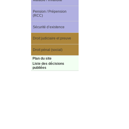
Maladie / Invalidité
Pension / Prépension
(RCC)
Sécurité d’existence
Droit judiciaire et preuve
Droit pénal (social)
Plan du site
Liste des décisions
publiées