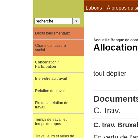
À propos de Terra Laboris
|
À propos du si
Droits fondamentaux
Accueil
>
Banque de don
Allocation
Charte de l’assuré
social
Concertation /
Participation
tout déplier
Bien-être au travail
Relation de travail
Documents 
Fin de la relation de
travail
C. trav.
Temps de travail et
C. trav. Bruxe
temps de repos
En vertu de l’ar
Travailleurs et aléas de