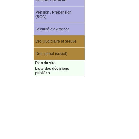
Maladie / Invalidité
Pension / Prépension
(RCC)
Sécurité d’existence
Droit judiciaire et preuve
Droit pénal (social)
Plan du site
Liste des décisions
publiées