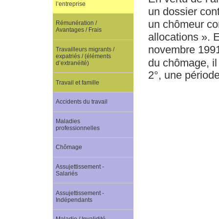
l’entreprise
un dossier cont
un chômeur com
Rémunération /
Avantages / Frais
allocations ». E
novembre 1991 
Travailleurs migrants /
expatriés / (éléments
du chômage, il 
d’extranéité)
2°, une période
Travail et famille
Accidents du travail
Maladies
professionnelles
Chômage
Assujettissement -
Salariés
Assujettissement -
Indépendants