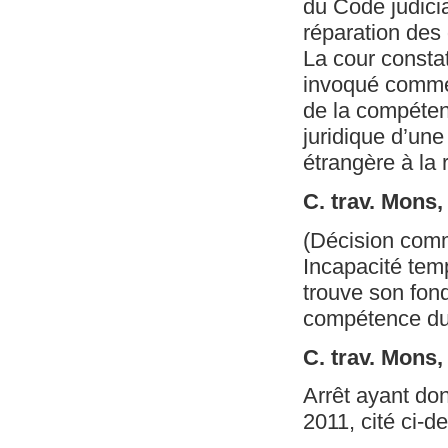
du Code judicia
réparation des 
La cour constat
invoqué comme 
de la compéten
juridique d’une
étrangère à la 
C. trav. Mons
(Décision com
Incapacité tem
trouve son fond
compétence du 
C. trav. Mons,
Arrêt ayant don
2011, cité ci-d