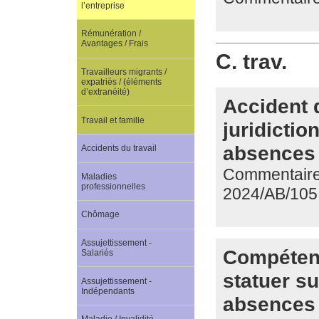
l’entreprise
Rémunération /
Avantages / Frais
C. trav.
Travailleurs migrants /
expatriés / (éléments
d’extranéité)
Accident d
Travail et famille
juridictio
absences 
Accidents du travail
Commentaire 
Maladies
professionnelles
2024/AB/105
Chômage
Assujettissement -
Compétenc
Salariés
statuer su
Assujettissement -
Indépendants
absences 