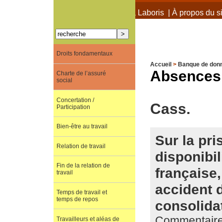
À propos de Terra Laboris
|
À propos du si
Droits fondamentaux
Accueil
>
Banque de don
Absences 
Charte de l’assuré
social
Concertation /
Cass.
Participation
Bien-être au travail
Sur la pri
Relation de travail
disponibi
Fin de la relation de
française
travail
accident d
Temps de travail et
temps de repos
consolida
Commentaire 
Travailleurs et aléas de