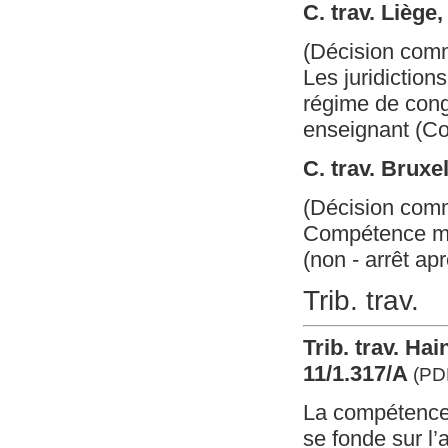
C. trav. Liège
(Décision com
Les juridiction
régime de cong
enseignant (C
C. trav. Bruxe
(Décision com
Compétence mat
(non - arrêt ap
Trib. trav.
Trib. trav. Ha
11/1.317/A
(PD
La compétence d
se fonde sur l’a