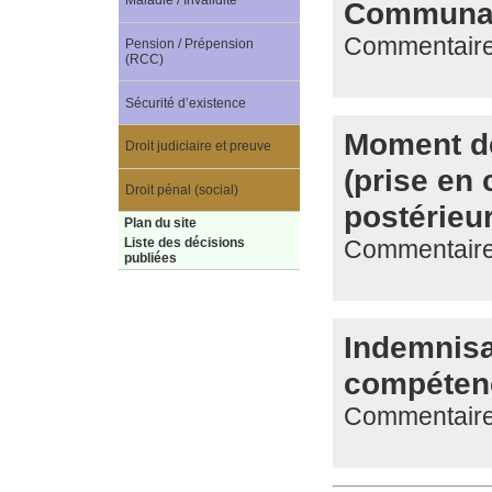
Maladie / Invalidité
Communau
Commentaire 
Pension / Prépension
(RCC)
Sécurité d’existence
Moment de
Droit judiciaire et preuve
(prise en
Droit pénal (social)
postérieu
Plan du site
Commentaire d
Liste des décisions
publiées
Indemnisa
compétenc
Commentaire 