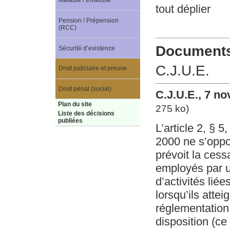
Maladie / Invalidité
tout déplier
Pension / Prépension
(RCC)
Documents 
Sécurité d’existence
C.J.U.E.
Droit judiciaire et preuve
Droit pénal (social)
C.J.U.E., 7 n
Plan du site
275 ko)
Liste des décisions
publiées
L’article 2, § 
2000 ne s’oppos
prévoit la cess
employés par u
d’activités lié
lorsqu’ils atte
réglementation 
disposition (ce 