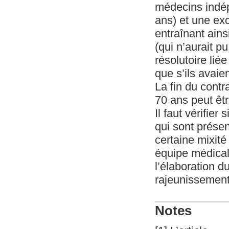
médecins indépe
ans) et une exc
entraînant ains
(qui n’aurait p
résolutoire lié
que s’ils avaien
La fin du cont
70 ans peut êt
Il faut vérifier 
qui sont présen
certaine mixit
équipe médicale
l’élaboration d
rajeunissement 
Notes