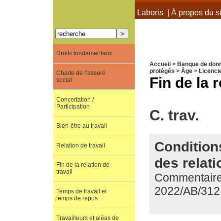
À propos de Terra Laboris
|
À propos du si
Droits fondamentaux
Accueil
>
Banque de don
protégés
>
Âge
>
Licenci
Charte de l’assuré
Fin de la r
social
Concertation /
Participation
C. trav.
Bien-être au travail
Condition
Relation de travail
des relati
Fin de la relation de
travail
Commentaire 
2022/AB/312
Temps de travail et
temps de repos
Travailleurs et aléas de