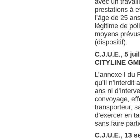
avec un travail
prestations à ef
l’âge de 25 ans
légitime de pol
moyens prévus p
(dispositif).
C.J.U.E., 5 ju
CITYLINE G
L’annexe I du 
qu’il n’interdit
ans ni d’interv
convoyage, eff
transporteur, s
d’exercer en ta
sans faire part
C.J.U.E., 13 