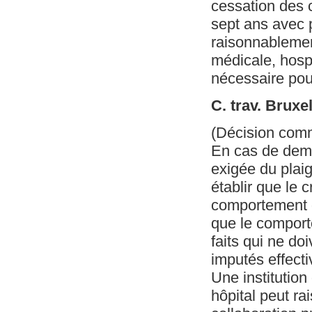
cessation des c
sept ans avec p
raisonnablement
médicale, hospi
nécessaire pour
C. trav. Brux
(Décision com
En cas de dema
exigée du plaig
établir que le c
comportement d
que le comporte
faits qui ne do
imputés effecti
Une institution
hôpital peut r