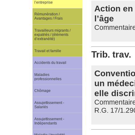
l’entreprise
Action en 
Rémunération /
l’âge
Avantages / Frais
Commentaire d
Travailleurs migrants /
expatriés / (éléments
d’extranéité)
Travail et famille
Trib. trav.
Accidents du travail
Conventio
Maladies
professionnelles
un médecin
elle discr
Chômage
Commentaire d
Assujettissement -
Salariés
R.G. 17/1.29
Assujettissement -
Indépendants