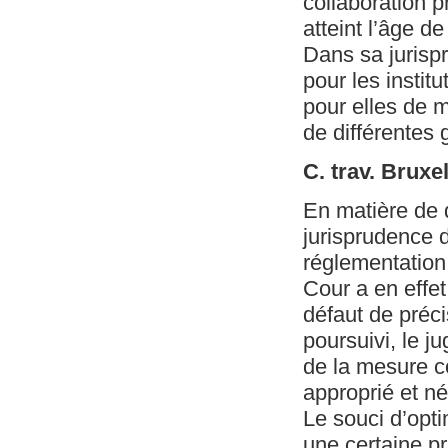
collaboration p
atteint l’âge d
Dans sa jurispr
pour les institu
pour elles de ma
de différentes 
C. trav. Bruxe
En matière de 
jurisprudence d
réglementation 
Cour a en effet
défaut de préci
poursuivi, le j
de la mesure co
approprié et n
Le souci d’opti
une certaine pr