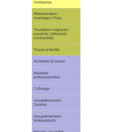
l’entreprise
Rémunération /
Avantages / Frais
Travailleurs migrants /
expatriés / (éléments
d’extranéité)
Travail et famille
Accidents du travail
Maladies
professionnelles
Chômage
Assujettissement -
Salariés
Assujettissement -
Indépendants