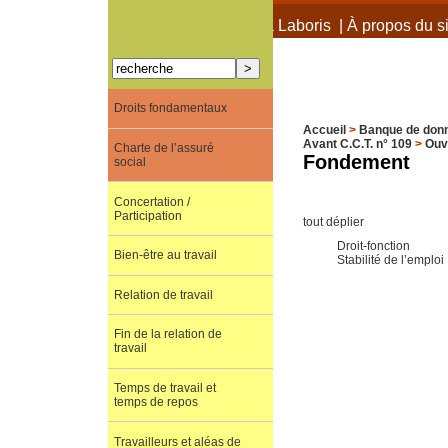
À propos de Terra Laboris
|
À propos du si
Droits fondamentaux
Accueil
>
Banque de don
Avant C.C.T. n° 109
>
Ouv
Charte de l’assuré
Fondement
social
Concertation /
Participation
tout déplier
Droit-fonction
Bien-être au travail
Stabilité de l’emploi
Relation de travail
Fin de la relation de
travail
Temps de travail et
temps de repos
Travailleurs et aléas de