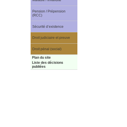
Maladie / Invalidité
Pension / Prépension
(RCC)
Sécurité d’existence
Droit judiciaire et preuve
Droit pénal (social)
Plan du site
Liste des décisions
publiées