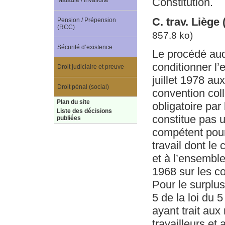
Constitution.
Maladie / Invalidité
C. trav. Liège
Pension / Prépension
(RCC)
857.8 ko)
Sécurité d’existence
Le procédé auq
conditionner l’e
Droit judiciaire et preuve
juillet 1978 au
Droit pénal (social)
convention coll
Plan du site
obligatoire par
Liste des décisions
constitue pas u
publiées
compétent pour
travail dont le
et à l’ensemble
1968 sur les co
Pour le surplus
5 de la loi du
ayant trait aux
travailleurs et