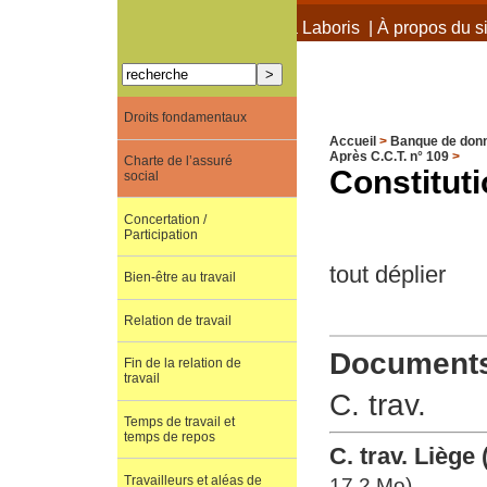
À propos de Terra Laboris
|
À propos du si
Droits fondamentaux
Accueil
>
Banque de don
Après C.C.T. n° 109
>
Charte de l’assuré
Constituti
social
Concertation /
Participation
tout déplier
Bien-être au travail
Relation de travail
Documents 
Fin de la relation de
travail
C. trav.
Temps de travail et
temps de repos
C. trav. Liège
Travailleurs et aléas de
17.2 Mo)