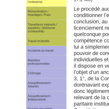
l’entreprise
Le procédé auq
Rémunération /
conditionner l’e
Avantages / Frais
conclusion, au
Travailleurs migrants /
licenciement n
expatriés / (éléments
d’extranéité)
quelconque pouv
compétence cons
Travail et famille
lui a simplemen
Accidents du travail
pouvoir de con
individuelles e
Maladies
professionnelles
il dispose en v
l’objet d’un an
Chômage
3, 1°, de la Co
Assujettissement -
dorénavant expr
Salariés
donc légitimem
Assujettissement -
relevant de la
Indépendants
paritaire instit