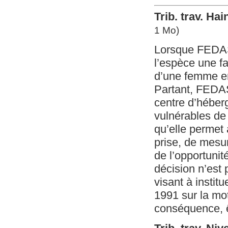
Trib. trav. Hai
1 Mo)
Lorsque FEDASI
l’espèce une f
d’une femme enc
Partant, FEDASI
centre d’héber
vulnérables de 
qu’elle permet
prise, de mesu
de l’opportunit
décision n’est
visant à institu
1991 sur la mot
conséquence, ê