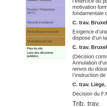
l’exercice du p
Maladie / Invalidité
motivation form
Pension / Prépension
fondamentale qu
(RCC)
C. trav. Brux
Sécurité d’existence
Exigence d’une 
Droit judiciaire et preuve
dispose d’un l
Droit pénal (social)
C. trav. Bruxe
Plan du site
Liste des décisions
(Décision com
publiées
Annulation d’un
renvoi du dossi
l’instruction d
C. trav. Liège
Décision du F.
Trib. trav.