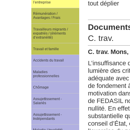
tout déplier
l’entreprise
Rémunération /
Avantages / Frais
Documents 
Travailleurs migrants /
expatriés / (éléments
C. trav.
d’extranéité)
Travail et famille
C. trav. Mons,
Accidents du travail
L’insuffisance 
lumière des cri
Maladies
professionnelles
adéquate avec l
de fondement à 
Chômage
motivation dan
Assujettissement -
de FEDASIL non
Salariés
nullité. En effe
substantielle 
Assujettissement -
Indépendants
conseil d’État, 