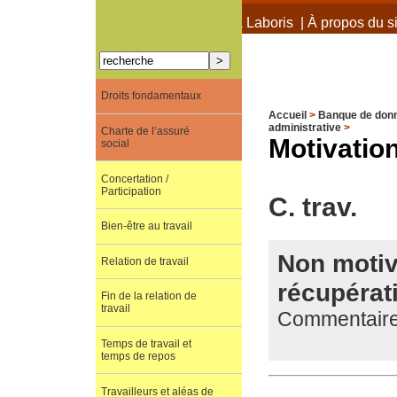
À propos de Terra Laboris
|
À propos du si
Droits fondamentaux
Accueil
>
Banque de don
administrative
>
Charte de l’assuré
Motivation
social
Concertation /
Participation
C. trav.
Bien-être au travail
Non motiv
Relation de travail
récupérati
Fin de la relation de
travail
Commentaire 
Temps de travail et
temps de repos
Travailleurs et aléas de