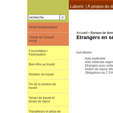
À propos de Terra Laboris
|
À propos du si
Droits fondamentaux
Accueil
>
Banque de don
Etrangers en sé
Charte de l’assuré
social
Concertation /
tout déplier
Participation
Aide matérielle
Aide médicale urgen
Bien-être au travail
Etrangers avec enfa
Notion de séjour illé
Obligations du C.P.A
Relation de travail
Fin de la relation de
travail
Temps de travail et
temps de repos
Travailleurs et aléas de