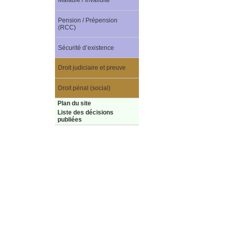
Maladie / Invalidité
Pension / Prépension
(RCC)
Sécurité d’existence
Droit judiciaire et preuve
Droit pénal (social)
Plan du site
Liste des décisions
publiées