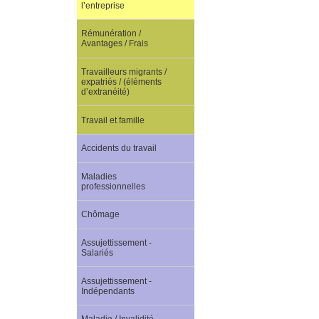
l’entreprise
Rémunération /
Avantages / Frais
Travailleurs migrants /
expatriés / (éléments
d’extranéité)
Travail et famille
Accidents du travail
Maladies
professionnelles
Chômage
Assujettissement -
Salariés
Assujettissement -
Indépendants