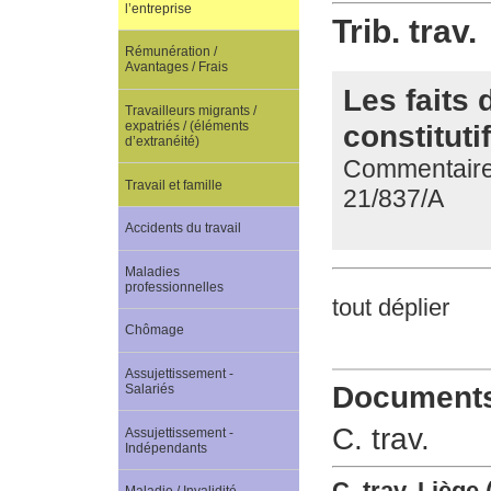
l’entreprise
Trib. trav.
Rémunération /
Avantages / Frais
Les faits 
Travailleurs migrants /
constituti
expatriés / (éléments
d’extranéité)
Commentaire d
Travail et famille
21/837/A
Accidents du travail
Maladies
professionnelles
tout déplier
Chômage
Assujettissement -
Documents 
Salariés
C. trav.
Assujettissement -
Indépendants
C. trav. Liège