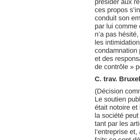
présider aux re
ces propos s’in
conduit son emp
par lui comme c
n’a pas hésité
les intimidatio
condamnation po
et des responsa
de contrôle » p
C. trav. Bruxe
(Décision com
Le soutien pub
était notoire e
la société peu
tant par les ar
l’entreprise et
faits se sont d