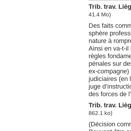
Trib. trav. Liè
41.4 Mo)
Des faits commi
sphère professi
nature à rompre
Ainsi en va-t-i
règles fondamen
pénales sur de
ex-compagne) e
judiciaires (en
juge d’instruct
des forces de l
Trib. trav. Liè
862.1 ko)
(Décision com