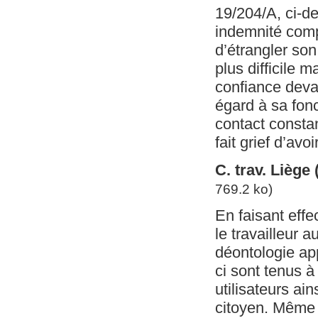
19/204/A, ci-d
indemnité compe
d’étrangler son
plus difficile 
confiance devan
égard à sa fon
contact constan
fait grief d’avo
C. trav. Liège
769.2 ko)
En faisant effec
le travailleur 
déontologie app
ci sont tenus à
utilisateurs ai
citoyen. Même 