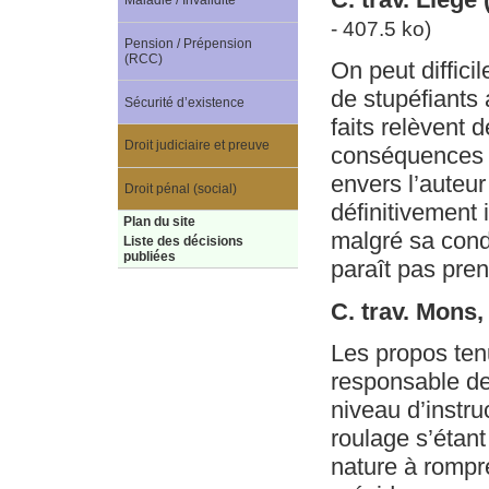
Maladie / Invalidité
- 407.5 ko)
Pension / Prépension
(RCC)
On peut diffici
de stupéfiants
Sécurité d’existence
faits relèvent 
Droit judiciaire et preuve
conséquences su
envers l’auteu
Droit pénal (social)
définitivement 
Plan du site
malgré sa conda
Liste des décisions
publiées
paraît pas pren
C. trav. Mons
Les propos tenu
responsable de
niveau d’instru
roulage s’étant
nature à rompr