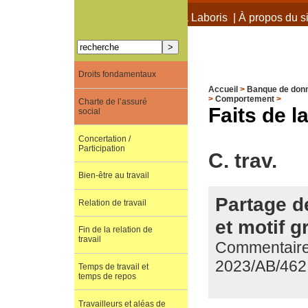
À propos de Terra Laboris
|
À propos du si
Droits fondamentaux
Accueil
>
Banque de don
>
Comportement
>
Charte de l’assuré
Faits de l
social
Concertation /
Participation
C. trav.
Bien-être au travail
Partage d
Relation de travail
et motif g
Fin de la relation de
travail
Commentaire d
2023/AB/462
Temps de travail et
temps de repos
Travailleurs et aléas de