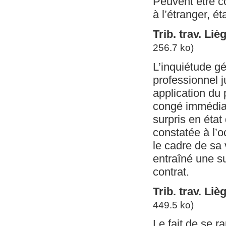
Peuvent être co
à l’étranger, ét
Trib. trav. Li
256.7 ko)
L’inquiétude g
professionnel j
application du 
congé immédiat 
surpris en état
constatée à l’o
le cadre de sa 
entraîné une s
contrat.
Trib. trav. Li
449.5 ko)
Le fait de se r