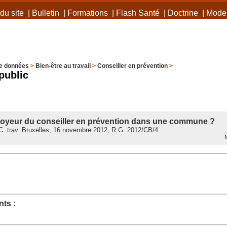
du site
|
Bulletin
|
Formations
|
Flash Santé
|
Doctrine
|
Mode 
e données
>
Bien-être au travail
>
Conseiller en prévention
>
public
ployeur du conseiller en prévention dans une commune ?
. trav. Bruxelles, 16 novembre 2012, R.G. 2012/CB/4
M
ts :