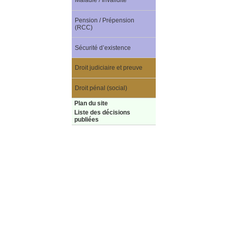
Maladie / Invalidité
Pension / Prépension
(RCC)
Sécurité d’existence
Droit judiciaire et preuve
Droit pénal (social)
Plan du site
Liste des décisions
publiées