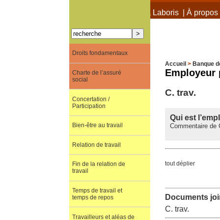
À propos de Terra Laboris
|
À propos 
Droits fondamentaux
Accueil
>
Banque d
Employeur 
Charte de l’assuré
social
C. trav.
Concertation /
Participation
Qui est l’em
Bien-être au travail
Commentaire de C
Relation de travail
tout déplier
Fin de la relation de
travail
Temps de travail et
Documents join
temps de repos
C. trav.
Travailleurs et aléas de