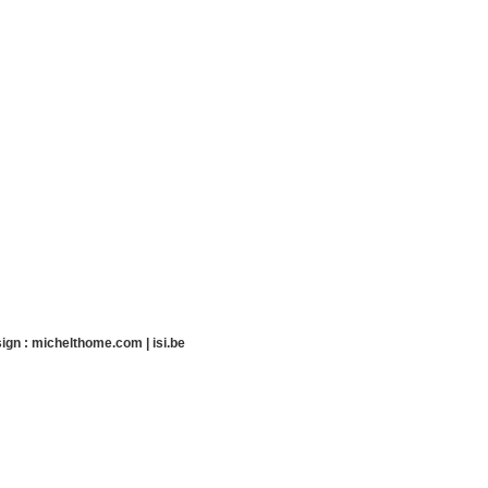
ign :
michelthome.com
|
isi.be