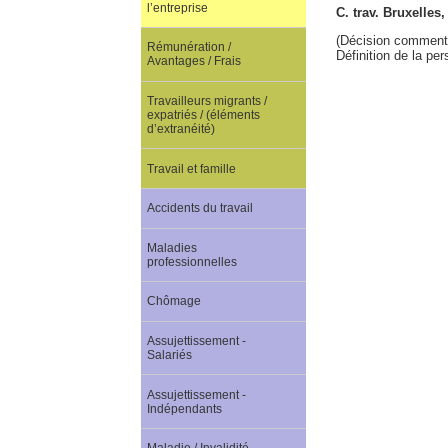
l’entreprise
C. trav. Bruxelle
(Décision comment
Rémunération /
Définition de la p
Avantages / Frais
Travailleurs migrants /
expatriés / (éléments
d’extranéité)
Travail et famille
Accidents du travail
Maladies
professionnelles
Chômage
Assujettissement -
Salariés
Assujettissement -
Indépendants