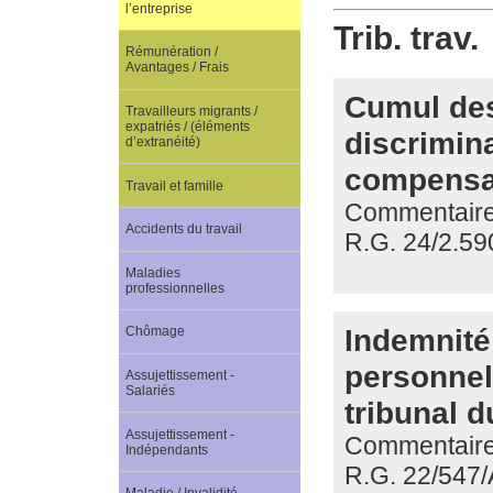
l’entreprise
Trib. trav.
Rémunération /
Avantages / Frais
Cumul des
Travailleurs migrants /
expatriés / (éléments
discrimina
d’extranéité)
compensat
Travail et famille
Commentaire d
Accidents du travail
R.G. 24/2.59
Maladies
professionnelles
Indemnité
Chômage
personnel 
Assujettissement -
Salariés
tribunal 
Assujettissement -
Commentaire 
Indépendants
R.G. 22/547/