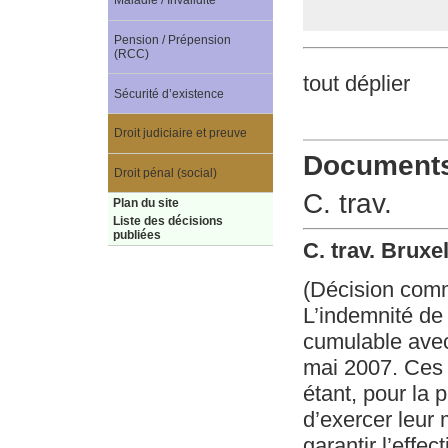
Maladie / Invalidité
Pension / Prépension
(RCC)
tout déplier
Sécurité d’existence
Droit judiciaire et preuve
Documents 
Droit pénal (social)
C. trav.
Plan du site
Liste des décisions
publiées
C. trav. Bruxe
(Décision com
L’indemnité de
cumulable avec
mai 2007. Ces d
étant, pour la 
d’exercer leur
garantir l’effec