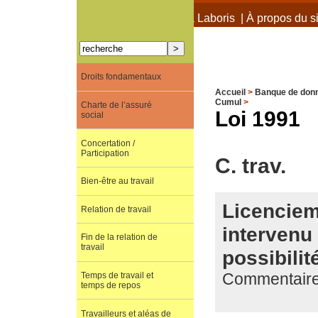
À propos de Terra Laboris
|
À propos du si
Droits fondamentaux
Accueil
>
Banque de don
Cumul
>
Charte de l’assuré
Loi 1991
social
Concertation /
Participation
C. trav.
Bien-être au travail
Licenciem
Relation de travail
intervenu 
Fin de la relation de
travail
possibili
Commentaire 
Temps de travail et
temps de repos
Travailleurs et aléas de