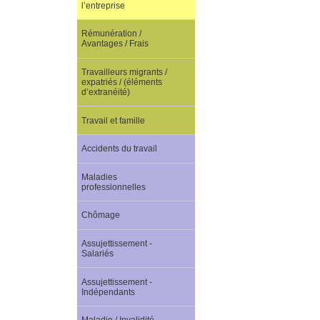
l’entreprise
Rémunération /
Avantages / Frais
Travailleurs migrants /
expatriés / (éléments
d’extranéité)
Travail et famille
Accidents du travail
Maladies
professionnelles
Chômage
Assujettissement -
Salariés
Assujettissement -
Indépendants