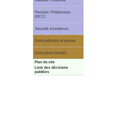
Maladie / Invalidité
Pension / Prépension
(RCC)
Sécurité d’existence
Droit judiciaire et preuve
Droit pénal (social)
Plan du site
Liste des décisions
publiées