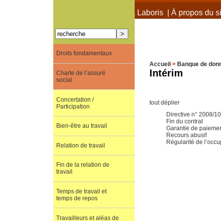
À propos de Terra Laboris
|
À propos du si
Droits fondamentaux
Accueil
>
Banque de don
Intérim
Charte de l’assuré
social
Concertation /
tout déplier
Participation
Directive n° 2008/1
Fin du contrat
Bien-être au travail
Garantie de paieme
Recours abusif
Régularité de l’occu
Relation de travail
Fin de la relation de
travail
Temps de travail et
temps de repos
Travailleurs et aléas de