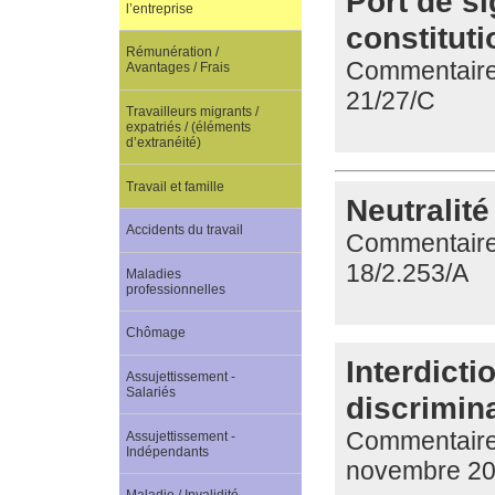
Port de si
l’entreprise
constituti
Rémunération /
Commentaire d
Avantages / Frais
21/27/C
Travailleurs migrants /
expatriés / (éléments
d’extranéité)
Travail et famille
Neutralité
Accidents du travail
Commentaire d
18/2.253/A
Maladies
professionnelles
Chômage
Interdicti
Assujettissement -
Salariés
discrimin
Commentaire 
Assujettissement -
Indépendants
novembre 20