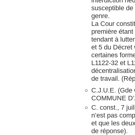
interdiction n
susceptible de 
genre.
La Cour constit
première étant 
tendant à lutte
et 5 du Décret 
certaines forme
L1122-32 et L1
décentralisation
de travail. (Ré
C.J.U.E. (Gde 
COMMUNE D’A
C. const., 7 jui
n’est pas compé
et que les deux
de réponse).