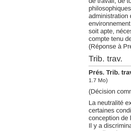
de travail, de 
philosophiques 
administration 
environnement a
soit apte, néce
compte tenu des
(Réponse à Prés
Trib. trav.
Prés. Trib. tr
1.7 Mo)
(Décision com
La neutralité e
certaines condit
conception de l
Il y a discrimi