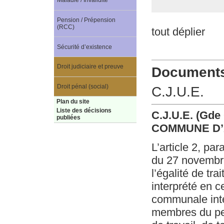
Maladie / Invalidité
Pension / Prépension
(RCC)
tout déplier
Sécurité d’existence
Droit judiciaire et preuve
Documents 
Droit pénal (social)
C.J.U.E.
Plan du site
Liste des décisions
C.J.U.E. (Gde 
publiées
COMMUNE D’A
L’article 2, pa
du 27 novembre
l’égalité de tra
interprété en c
communale inter
membres du pers