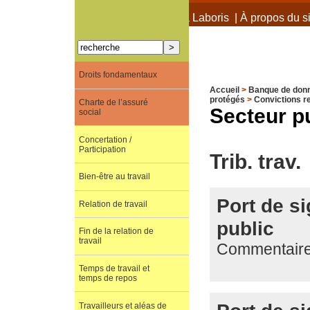
À propos de Terra Laboris
|
À propos du si
Droits fondamentaux
Accueil
>
Banque de don
protégés
>
Convictions r
Charte de l’assuré
Secteur p
social
Concertation /
Participation
Trib. trav.
Bien-être au travail
Port de s
Relation de travail
public
Fin de la relation de
travail
Commentaire
Temps de travail et
temps de repos
Travailleurs et aléas de