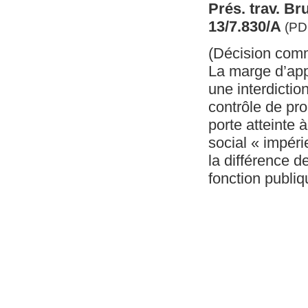
Prés. trav. B
13/7.830/A
(PD
(Décision com
La marge d’appr
une interdictio
contrôle de prop
porte atteinte 
social « impéri
la différence d
fonction publiq