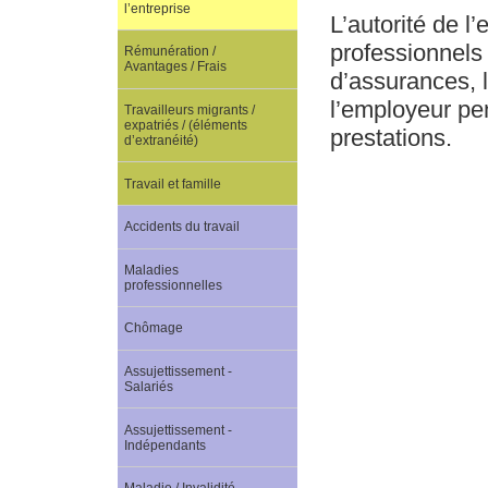
l’entreprise
L’autorité de l
professionnels 
Rémunération /
Avantages / Frais
d’assurances, l
l’employeur pe
Travailleurs migrants /
expatriés / (éléments
prestations.
d’extranéité)
Travail et famille
Accidents du travail
Maladies
professionnelles
Chômage
Assujettissement -
Salariés
Assujettissement -
Indépendants