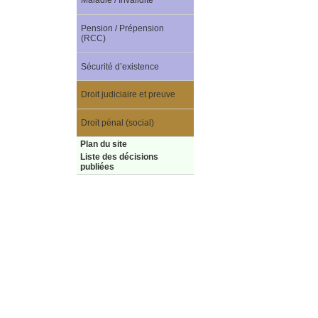
Maladie / Invalidité
Pension / Prépension
(RCC)
Sécurité d’existence
Droit judiciaire et preuve
Droit pénal (social)
Plan du site
Liste des décisions
publiées