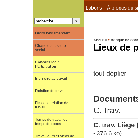
À propos de Terra Laboris
|
À propos du si
Droits fondamentaux
Accueil
>
Banque de don
Lieux de p
Charte de l’assuré
social
Concertation /
Participation
tout déplier
Bien-être au travail
Relation de travail
Documents 
Fin de la relation de
travail
C. trav.
Temps de travail et
C. trav. Lièg
temps de repos
- 376.6 ko)
Travailleurs et aléas de