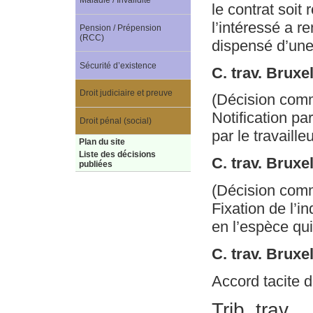
Maladie / Invalidité
le contrat soi
l’intéressé a 
Pension / Prépension
(RCC)
dispensé d’une 
Sécurité d’existence
C. trav. Bruxe
Droit judiciaire et preuve
(Décision com
Notification pa
Droit pénal (social)
par le travaille
Plan du site
Liste des décisions
C. trav. Bruxe
publiées
(Décision com
Fixation de l’
en l’espèce qu
C. trav. Bruxe
Accord tacite d
Trib. trav.