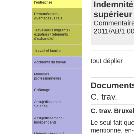
Indemnité
l’entreprise
supérieur 
Rémunération /
Avantages / Frais
Commentaire d
2011/AB/1.0
Travailleurs migrants /
expatriés / (éléments
d’extranéité)
Travail et famille
tout déplier
Accidents du travail
Maladies
professionnelles
Documents 
Chômage
C. trav.
Assujettissement -
Salariés
C. trav. Bruxe
Assujettissement -
Le seul fait que
Indépendants
mentionné, en-d