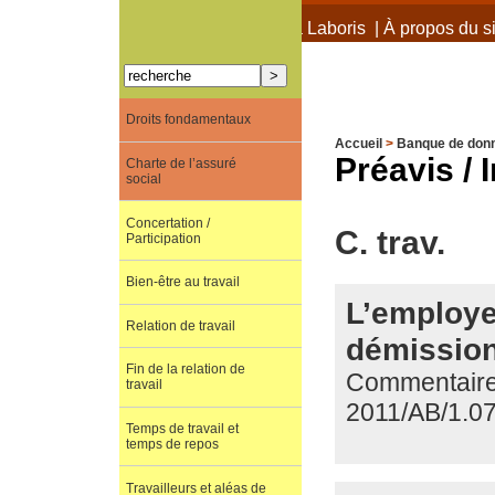
À propos de Terra Laboris
|
À propos du si
Droits fondamentaux
Accueil
>
Banque de don
Préavis / 
Charte de l’assuré
social
Concertation /
C. trav.
Participation
Bien-être au travail
L’employeu
Relation de travail
démission 
Fin de la relation de
Commentaire 
travail
2011/AB/1.0
Temps de travail et
temps de repos
Travailleurs et aléas de