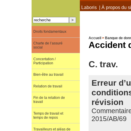
À propos de Terra Laboris
|
À propos du si
Droits fondamentaux
Accueil
>
Banque de don
Accident d
Charte de l’assuré
social
Concertation /
C. trav.
Participation
Bien-être au travail
Erreur d’u
Relation de travail
conditions
Fin de la relation de
révision
travail
Commentaire d
Temps de travail et
2015/AB/69
temps de repos
Travailleurs et aléas de