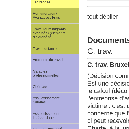
l’entreprise
Rémunération /
tout déplier
Avantages / Frais
Travailleurs migrants /
expatriés / (éléments
d’extranéité)
Documents 
Travail et famille
C. trav.
Accidents du travail
C. trav. Bruxe
Maladies
(Décision com
professionnelles
Est une décisio
Chômage
le calcul (déco
l’entreprise d’
Assujettissement -
Salariés
victime : c’est
concerne que l’
Assujettissement -
Indépendants
ci peut recevoi
Charte, à la ju