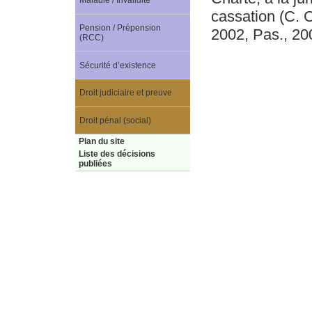
Maladie / Invalidité
cassation (C. 
Pension / Prépension
2002, Pas., 20
(RCC)
Sécurité d’existence
Droit judiciaire et preuve
Droit pénal (social)
Plan du site
Liste des décisions
publiées