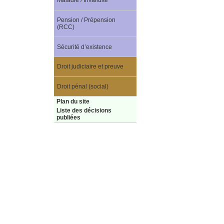
Maladie / Invalidité
Pension / Prépension
(RCC)
Sécurité d’existence
Droit judiciaire et preuve
Droit pénal (social)
Plan du site
Liste des décisions
publiées