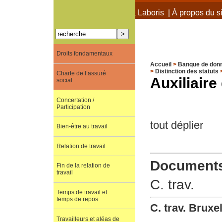
À propos de Terra Laboris
|
À propos du si
Droits fondamentaux
Accueil
>
Banque de don
>
Distinction des statuts
Charte de l’assuré
Auxiliaire
social
Concertation /
Participation
tout déplier
Bien-être au travail
Relation de travail
Documents 
Fin de la relation de
travail
C. trav.
Temps de travail et
temps de repos
C. trav. Bruxe
Travailleurs et aléas de