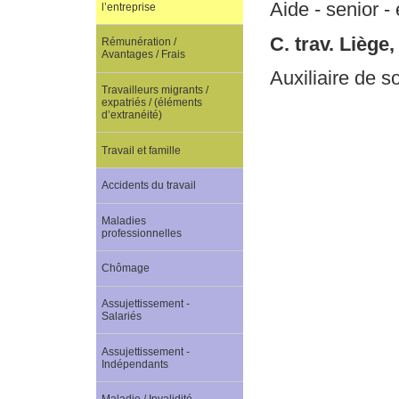
Aide - senior 
l’entreprise
C. trav. Liège
Rémunération /
Avantages / Frais
Auxiliaire de s
Travailleurs migrants /
expatriés / (éléments
d’extranéité)
Travail et famille
Accidents du travail
Maladies
professionnelles
Chômage
Assujettissement -
Salariés
Assujettissement -
Indépendants