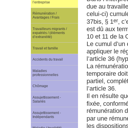
l’entreprise
due au travaill
celui-ci) cumul
Rémunération /
Avantages / Frais
er
37bis, § 1
, c
est dû aux term
Travailleurs migrants /
expatriés / (éléments
10 et 11 de la 
d’extranéité)
Le cumul d’un c
Travail et famille
appliquer le ré
l’article 36 (h
Accidents du travail
La rémunératio
Maladies
temporaire doit
professionnelles
partiel, complé
Chômage
l’article 36.
Il en résulte qu
Assujettissement -
Salariés
fixée, conformé
rémunération du
Assujettissement -
Indépendants
par une rémunér
les disposition