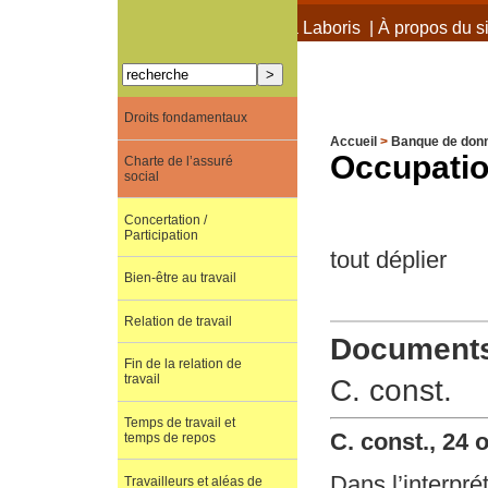
À propos de Terra Laboris
|
À propos du si
Droits fondamentaux
Accueil
>
Banque de don
Occupation
Charte de l’assuré
social
Concertation /
Participation
tout déplier
Bien-être au travail
Relation de travail
Documents 
Fin de la relation de
travail
C. const.
Temps de travail et
C. const., 24 
temps de repos
Dans l’interpré
Travailleurs et aléas de