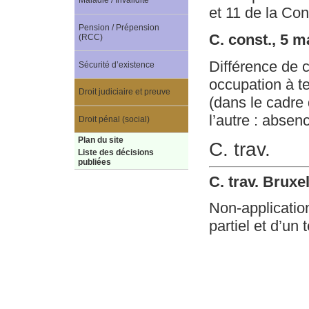
Maladie / Invalidité
et 11 de la Cons
Pension / Prépension
C. const., 5 m
(RCC)
Différence de 
Sécurité d’existence
occupation à t
Droit judiciaire et preuve
(dans le cadre 
l’autre : absenc
Droit pénal (social)
Plan du site
C. trav.
Liste des décisions
publiées
C. trav. Bruxe
Non-applicatio
partiel et d’un 