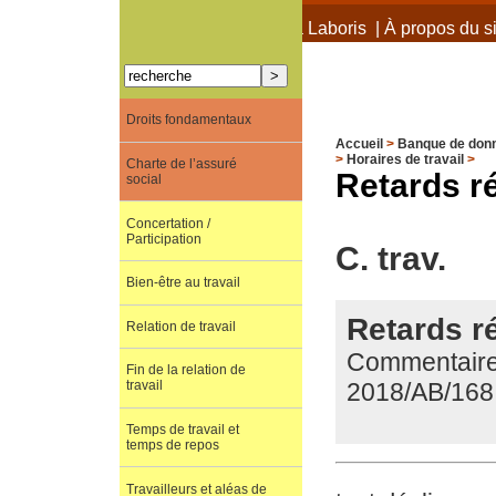
À propos de Terra Laboris
|
À propos du si
Droits fondamentaux
Accueil
>
Banque de don
>
Horaires de travail
>
Charte de l’assuré
Retards r
social
Concertation /
Participation
C. trav.
Bien-être au travail
Retards ré
Relation de travail
Commentaire d
Fin de la relation de
2018/AB/168
travail
Temps de travail et
temps de repos
Travailleurs et aléas de