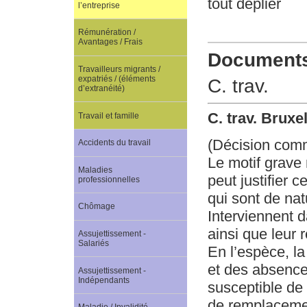
tout déplier
l’entreprise
Rémunération /
Avantages / Frais
Documents 
Travailleurs migrants /
expatriés / (éléments
C. trav.
d’extranéité)
C. trav. Bruxe
Travail et famille
(Décision com
Accidents du travail
Le motif grave 
Maladies
peut justifier 
professionnelles
qui sont de nat
Chômage
Interviennent d
ainsi que leur r
Assujettissement -
Salariés
En l’espèce, la
et des absences
Assujettissement -
Indépendants
susceptible de 
de remplacemen