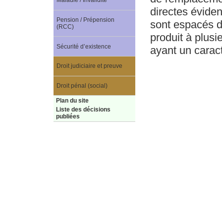
Maladie / Invalidité
directes éviden
Pension / Prépension
sont espacés d
(RCC)
produit à plusi
Sécurité d’existence
ayant un caract
Droit judiciaire et preuve
Droit pénal (social)
Plan du site
Liste des décisions
publiées