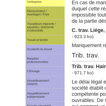
En cas de manq
l’entreprise
duquel cette r
Rémunération /
impossible tout
Avantages / Frais
de la partie dés
Travailleurs migrants /
expatriés / (éléments
C. trav. Liège
d’extranéité)
- 923.3 ko)
Travail et famille
Manquement rép
Accidents du travail
Trib. trav.
Maladies
professionnelles
Trib. trav. Ha
Chômage
- 971.7 ko)
Le délai légal
Assujettissement -
Salariés
société établit
compétente pour
Assujettissement -
Indépendants
ouvrables. De s