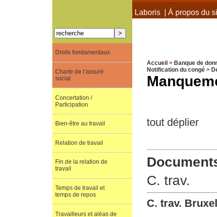
À propos de Terra Laboris
|
À propos du si
Droits fondamentaux
Accueil
>
Banque de don
Notification du congé
>
Dé
Charte de l’assuré
Manqueme
social
Concertation /
Participation
tout déplier
Bien-être au travail
Relation de travail
Documents 
Fin de la relation de
travail
C. trav.
Temps de travail et
temps de repos
C. trav. Bruxe
Travailleurs et aléas de