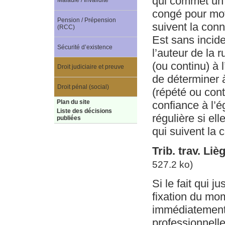
qui commet un m
Maladie / Invalidité
congé pour moti
Pension / Prépension
suivent la con
(RCC)
Est sans incide
Sécurité d’existence
l’auteur de la 
(ou continu) à 
Droit judiciaire et preuve
de déterminer 
Droit pénal (social)
(répété ou cont
Plan du site
confiance à l’é
Liste des décisions
régulière si ell
publiées
qui suivent la
Trib. trav. Li
527.2 ko)
Si le fait qui j
fixation du mo
immédiatement 
professionnelle