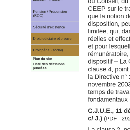
du Conseil, du
Maladie / Invalidité
CEEP sur le tra
Pension / Prépension
que la notion d
(RCC)
disposition, p
Sécurité d’existence
limitée, qui, d
réelles et effe
Droit judiciaire et preuve
et pour lesquel
Droit pénal (social)
rémunératoire, 
Plan du site
dispositif – L
Liste des décisions
clause 4, point 
publiées
la Directive n
novembre 2003
temps de travai
fondamentaux 
C.J.U.E., 11 
c/ J.)
(PDF - 292
La clause 2, po