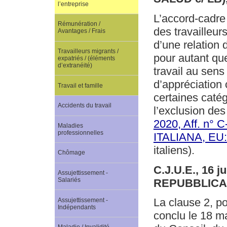
l’entreprise
L’accord-cadre 
Rémunération /
des travailleu
Avantages / Frais
d’une relation 
Travailleurs migrants /
pour autant que
expatriés / (éléments
d’extranéité)
travail au sens
d’appréciation 
Travail et famille
certaines catég
Accidents du travail
l’exclusion des
2020, Aff. n
Maladies
professionnelles
ITALIANA, EU
italiens).
Chômage
C.J.U.E., 16 
Assujettissement -
Salariés
REPUBBLICA 
La clause 2, po
Assujettissement -
Indépendants
conclu le 18 ma