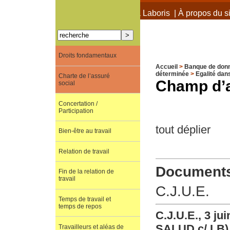
À propos de Terra Laboris
|
À propos du si
Droits fondamentaux
Accueil
>
Banque de don
déterminée
>
Egalité dan
Charte de l’assuré
Champ d’a
social
Concertation /
Participation
tout déplier
Bien-être au travail
Relation de travail
Documents 
Fin de la relation de
travail
C.J.U.E.
Temps de travail et
temps de repos
C.J.U.E., 3 j
SALUD c/ LB)
Travailleurs et aléas de