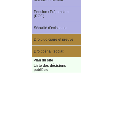
Maladie / Invalidité
Pension / Prépension
(RCC)
Sécurité d’existence
Droit judiciaire et preuve
Droit pénal (social)
Plan du site
Liste des décisions
publiées