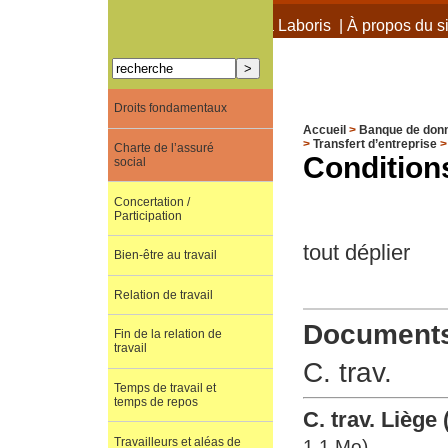
À propos de Terra Laboris
|
À propos du si
Droits fondamentaux
Accueil
>
Banque de don
>
Transfert d’entreprise
Charte de l’assuré
Conditions
social
Concertation /
Participation
tout déplier
Bien-être au travail
Relation de travail
Documents 
Fin de la relation de
travail
C. trav.
Temps de travail et
temps de repos
C. trav. Liège
Travailleurs et aléas de
1.1 Mo)