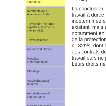
l’entreprise
La conclusion, 
Rémunération /
travail à duré
Avantages / Frais
indéterminée en
Travailleurs migrants /
existant, mais 
expatriés / (éléments
d’extranéité)
notamment en c
de la protectio
Travail et famille
n° 32
bis
, dont 
Accidents du travail
des contrats de
travailleurs ne
Maladies
professionnelles
Leurs droits n
Chômage
Assujettissement -
Salariés
Assujettissement -
Indépendants