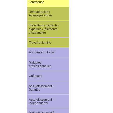
l’entreprise
Rémunération /
Avantages / Frais
Travailleurs migrants /
expatriés / (éléments
d’extranéité)
Travail et famille
Accidents du travail
Maladies
professionnelles
Chômage
Assujettissement -
Salariés
Assujettissement -
Indépendants