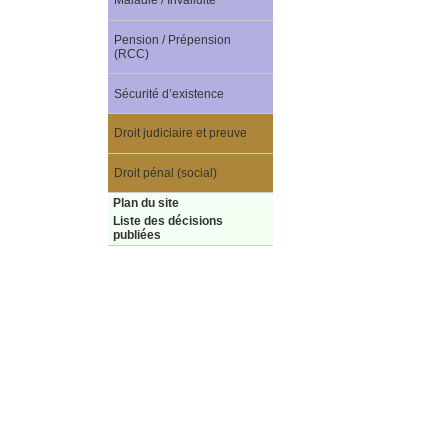
Maladie / Invalidité
Pension / Prépension
(RCC)
Sécurité d’existence
Droit judiciaire et preuve
Droit pénal (social)
Plan du site
Liste des décisions
publiées