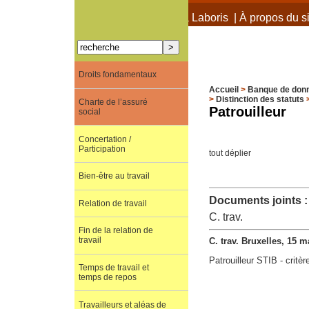
À propos de Terra Laboris
|
À propos du si
Droits fondamentaux
Accueil
>
Banque de don
>
Distinction des statuts
Charte de l’assuré
Patrouilleur
social
Concertation /
Participation
tout déplier
Bien-être au travail
Documents joints :
Relation de travail
C. trav.
Fin de la relation de
travail
C. trav. Bruxelles, 15 
Patrouilleur STIB - critè
Temps de travail et
temps de repos
Travailleurs et aléas de