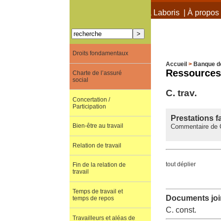
À propos de Terra Laboris
|
À propos 
Droits fondamentaux
Accueil
>
Banque d
Ressources
Charte de l’assuré
social
C. trav.
Concertation /
Participation
Prestations f
Bien-être au travail
Commentaire de C
Relation de travail
tout déplier
Fin de la relation de
travail
Temps de travail et
Documents join
temps de repos
C. const.
Travailleurs et aléas de