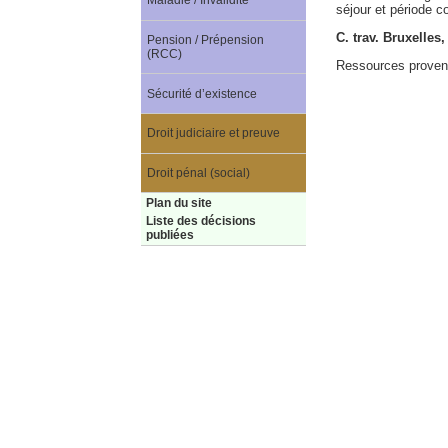
Maladie / Invalidité
séjour et période co
C. trav. Bruxelles,
Pension / Prépension
(RCC)
Ressources provena
Sécurité d’existence
Droit judiciaire et preuve
Droit pénal (social)
Plan du site
Liste des décisions
publiées