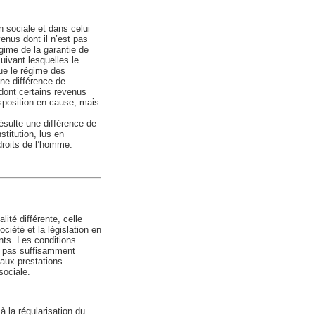
n sociale et dans celui
enus dont il n’est pas
gime de la garantie de
uivant lesquelles le
que le régime des
une différence de
 dont certains revenus
isposition en cause, mais
ésulte une différence de
stitution, lus en
droits de l’homme.
lité différente, celle
ciété et la législation en
ants. Les conditions
nt pas suffisamment
 aux prestations
sociale.
à la régularisation du