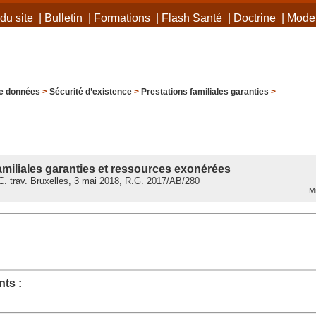
du site
|
Bulletin
|
Formations
|
Flash Santé
|
Doctrine
|
Mode 
e données
>
Sécurité d’existence
>
Prestations familiales garanties
>
amiliales garanties et ressources exonérées
. trav. Bruxelles, 3 mai 2018, R.G. 2017/AB/280
Mi
ts :