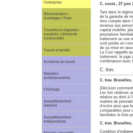
l’entreprise
C. const., 27 juin
Tant dans le régime
Rémunération /
de la garantie de r
Avantages / Frais
tenu compte dans l’
revenus aux personn
capital mobilier, p
Travailleurs migrants /
prestations familia
expatriés / (éléments
d’extranéité)
traitement ou une re
sont portés en comp
de sa mise en œuv
Travail et famille
La Cour rappelle qu
traitement, le juge 
combinaison avec l’
Accidents du travail
C. trav.
Maladies
professionnelles
C. trav. Bruxelles
(Décision comment
Chômage
Les lois relatives a
relative au droit à 
Assujettissement -
matière de prestati
Salariés
d’octroi ainsi que 
comparables pour qu
familiales la liste
Assujettissement -
Indépendants
C. trav. Bruxelle
Condition d’indigen