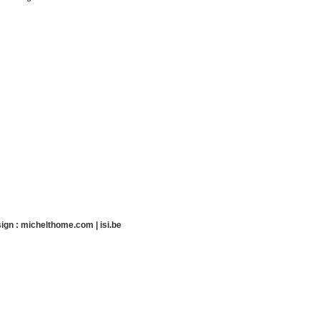
ign :
michelthome.com
|
isi.be