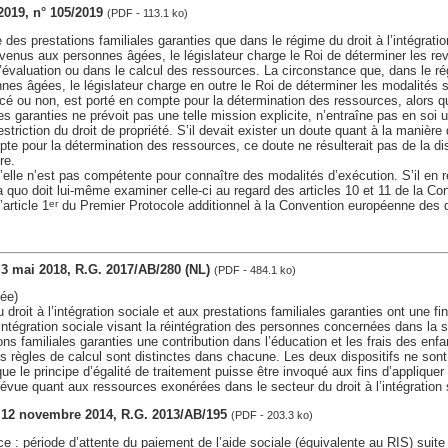
 2019, n° 105/2019
(PDF - 113.1 ko)
 des prestations familiales garanties que dans le régime du droit à l’intégratio
evenus aux personnes âgées, le législateur charge le Roi de déterminer les rev
évaluation ou dans le calcul des ressources. La circonstance que, dans le ré
es âgées, le législateur charge en outre le Roi de déterminer les modalités s
lacé ou non, est porté en compte pour la détermination des ressources, alors 
les garanties ne prévoit pas une telle mission explicite, n’entraîne pas en soi 
striction du droit de propriété. S’il devait exister un doute quant à la manière
te pour la détermination des ressources, ce doute ne résulterait pas de la d
re.
’elle n’est pas compétente pour connaître des modalités d’exécution. S’il en r
a quo doit lui-même examiner celle-ci au regard des articles 10 et 11 de la Con
article 1
du Premier Protocole additionnel à la Convention européenne des 
er
, 3 mai 2018, R.G. 2017/AB/280 (NL)
(PDF - 484.1 ko)
ée)
u droit à l’intégration sociale et aux prestations familiales garanties ont une fina
l’intégration sociale visant la réintégration des personnes concernées dans la so
ons familiales garanties une contribution dans l’éducation et les frais des enf
les règles de calcul sont distinctes dans chacune. Les deux dispositifs ne so
e le principe d’égalité de traitement puisse être invoqué aux fins d’appliquer
 prévue quant aux ressources exonérées dans le secteur du droit à l’intégration 
s, 12 novembre 2014, R.G. 2013/AB/195
(PDF - 203.3 ko)
ce : période d’attente du paiement de l’aide sociale (équivalente au RIS) suite 