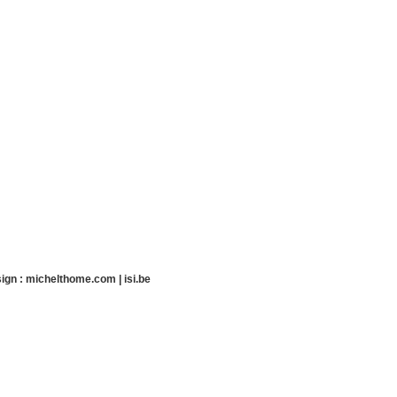
ign :
michelthome.com
|
isi.be