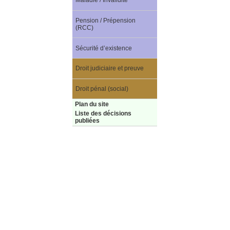
Maladie / Invalidité
Pension / Prépension
(RCC)
Sécurité d’existence
Droit judiciaire et preuve
Droit pénal (social)
Plan du site
Liste des décisions
publiées