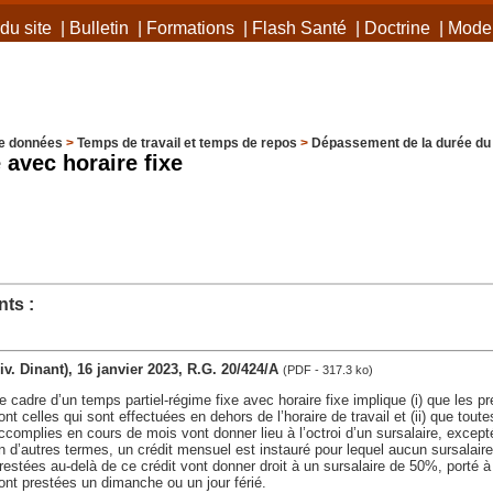
du site
|
Bulletin
|
Formations
|
Flash Santé
|
Doctrine
|
Mode 
e données
>
Temps de travail et temps de repos
>
Dépassement de la durée du 
 avec horaire fixe
ts :
div. Dinant), 16 janvier 2023, R.G. 20/424/A
(PDF - 317.3 ko)
e cadre d’un temps partiel-régime fixe avec horaire fixe implique (i) que les pr
t celles qui sont effectuées en dehors de l’horaire de travail et (ii) que toute
omplies en cours de mois vont donner lieu à l’octroi d’un sursalaire, except
n d’autres termes, un crédit mensuel est instauré pour lequel aucun sursalair
restées au-delà de ce crédit vont donner droit à un sursalaire de 50%, porté 
nt prestées un dimanche ou un jour férié.