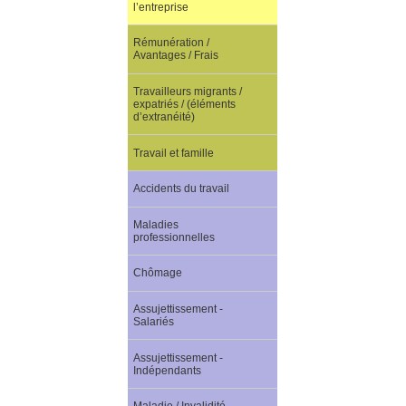
l’entreprise
Rémunération /
Avantages / Frais
Travailleurs migrants /
expatriés / (éléments
d’extranéité)
Travail et famille
Accidents du travail
Maladies
professionnelles
Chômage
Assujettissement -
Salariés
Assujettissement -
Indépendants