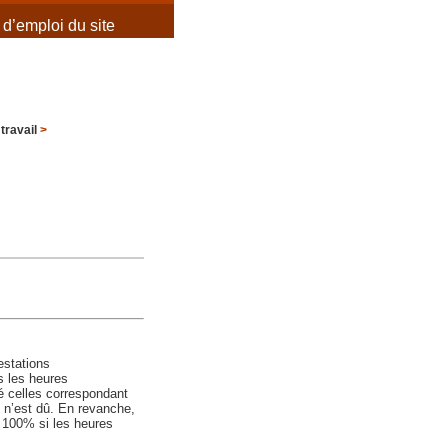
d’emploi du site
travail
>
estations
s les heures
é celles correspondant
e n’est dû. En revanche,
à 100% si les heures