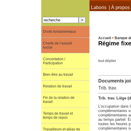
À propos de Terra Laboris
|
À propos 
Droits fondamentaux
Accueil
>
Banque d
Régime fixe
Charte de l’assuré
social
Concertation /
tout déplier
Participation
Bien-être au travail
Documents join
Relation de travail
Trib. trav.
Fin de la relation de
Trib. trav. Liège (
travail
L’occupation dans l
complémentaires son
Temps de travail et
complémentaires acc
temps de repos
au temps partiel. E
toutes les heures p
complémentaires so
Travailleurs et aléas de