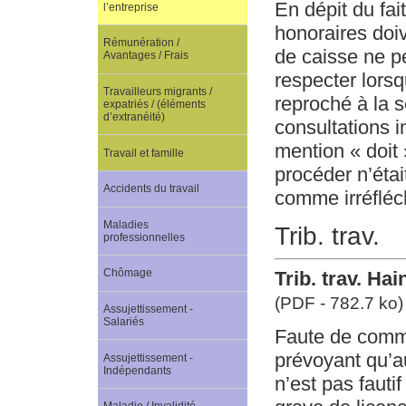
En dépit du fai
l’entreprise
honoraires doi
Rémunération /
de caisse ne pe
Avantages / Frais
respecter lorsq
Travailleurs migrants /
reproché à la s
expatriés / (éléments
d’extranéité)
consultations i
mention « doit
Travail et famille
procéder n’étai
Accidents du travail
comme irréfléc
Maladies
Trib. trav.
professionnelles
Chômage
Trib. trav. Ha
(PDF - 782.7 ko)
Assujettissement -
Salariés
Faute de commu
prévoyant qu’a
Assujettissement -
Indépendants
n’est pas fauti