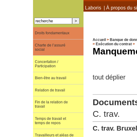
À propos de Terra Laboris
|
À propos du si
Droits fondamentaux
Accueil
>
Banque de don
>
Exécution du contrat
>
Charte de l’assuré
Manqueme
social
Concertation /
Participation
tout déplier
Bien-être au travail
Relation de travail
Documents 
Fin de la relation de
travail
C. trav.
Temps de travail et
temps de repos
C. trav. Brux
Travailleurs et aléas de