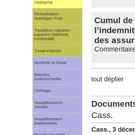
l’entreprise
Rémunération /
Cumul de 
Avantages / Frais
l’indemnit
Travailleurs migrants /
expatriés / (éléments
des assu
d’extranéité)
Commentaire 
Travail et famille
Accidents du travail
Maladies
tout déplier
professionnelles
Chômage
Documents 
Assujettissement -
Salariés
Cass.
Assujettissement -
Indépendants
Cass., 3 déce