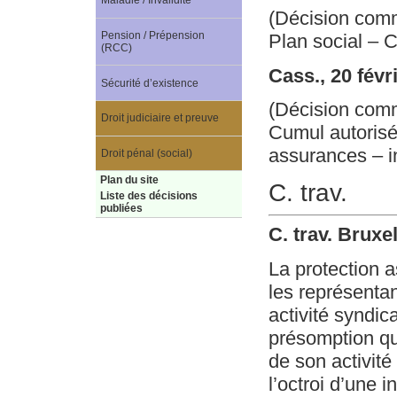
Maladie / Invalidité
(Décision com
Pension / Prépension
Plan social – C
(RCC)
Cass., 20 févr
Sécurité d’existence
(Décision com
Droit judiciaire et preuve
Cumul autorisé
assurances – 
Droit pénal (social)
Plan du site
C. trav.
Liste des décisions
publiées
C. trav. Bruxe
La protection 
les représentan
activité syndic
présomption que
de son activité
l’octroi d’une 