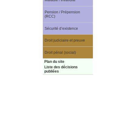
Maladie / Invalidité
Pension / Prépension
(RCC)
Sécurité d’existence
Droit judiciaire et preuve
Droit pénal (social)
Plan du site
Liste des décisions
publiées