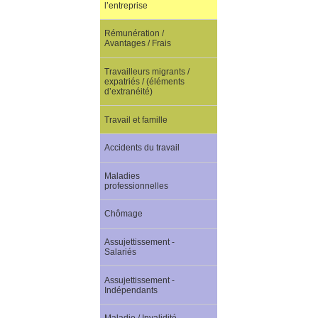
l’entreprise
Rémunération /
Avantages / Frais
Travailleurs migrants /
expatriés / (éléments
d’extranéité)
Travail et famille
Accidents du travail
Maladies
professionnelles
Chômage
Assujettissement -
Salariés
Assujettissement -
Indépendants