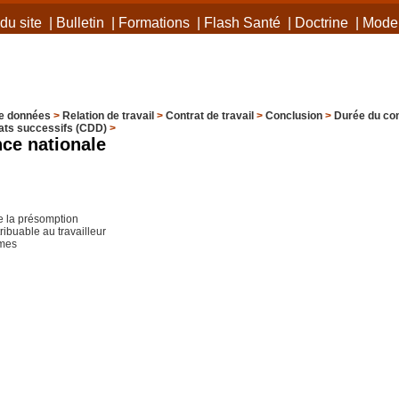
du site
|
Bulletin
|
Formations
|
Flash Santé
|
Doctrine
|
Mode 
e données
>
Relation de travail
>
Contrat de travail
>
Conclusion
>
Durée du con
ats successifs (CDD)
>
ce nationale
e la présomption
tribuable au travailleur
imes