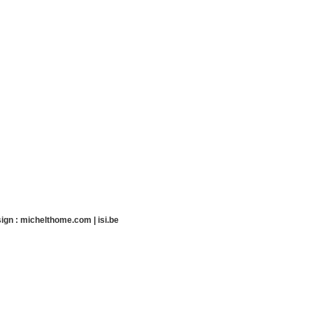
ign :
michelthome.com
|
isi.be