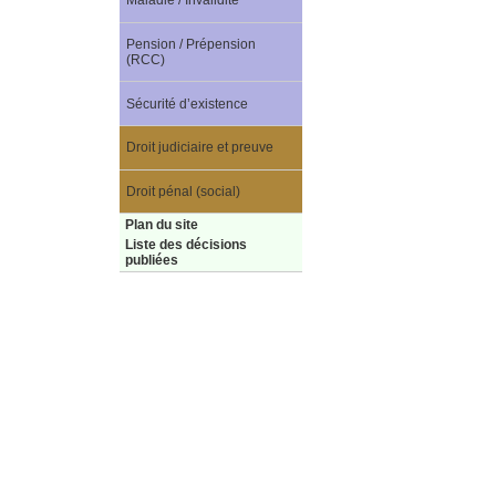
Maladie / Invalidité
Pension / Prépension
(RCC)
Sécurité d’existence
Droit judiciaire et preuve
Droit pénal (social)
Plan du site
Liste des décisions
publiées