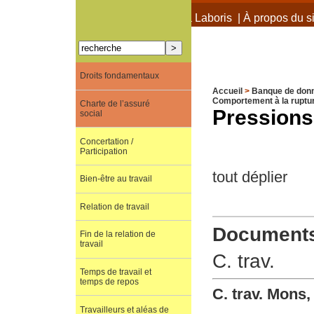
À propos de Terra Laboris
|
À propos du si
Droits fondamentaux
Accueil
>
Banque de don
Comportement à la ruptu
Charte de l’assuré
Pressions 
social
Concertation /
Participation
tout déplier
Bien-être au travail
Relation de travail
Documents 
Fin de la relation de
travail
C. trav.
Temps de travail et
temps de repos
C. trav. Mons,
Travailleurs et aléas de