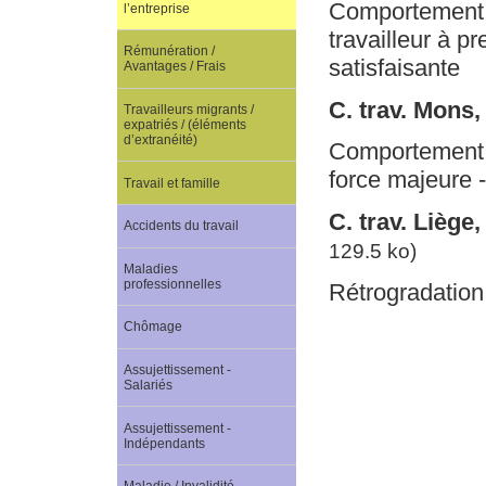
Comportement à 
l’entreprise
travailleur à p
Rémunération /
satisfaisante
Avantages / Frais
C. trav. Mons
Travailleurs migrants /
expatriés / (éléments
d’extranéité)
Comportement d
force majeure 
Travail et famille
C. trav. Liège
Accidents du travail
129.5 ko)
Maladies
professionnelles
Rétrogradation 
Chômage
Assujettissement -
Salariés
Assujettissement -
Indépendants