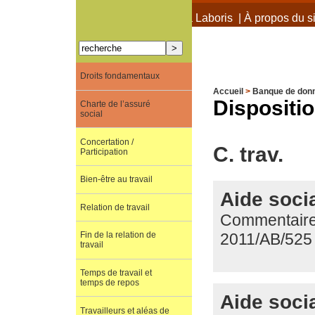
À propos de Terra Laboris
|
À propos du si
Droits fondamentaux
Accueil
>
Banque de don
Dispositio
Charte de l’assuré
social
Concertation /
C. trav.
Participation
Bien-être au travail
Aide socia
Relation de travail
Commentaire 
2011/AB/525
Fin de la relation de
travail
Temps de travail et
temps de repos
Aide socia
Travailleurs et aléas de