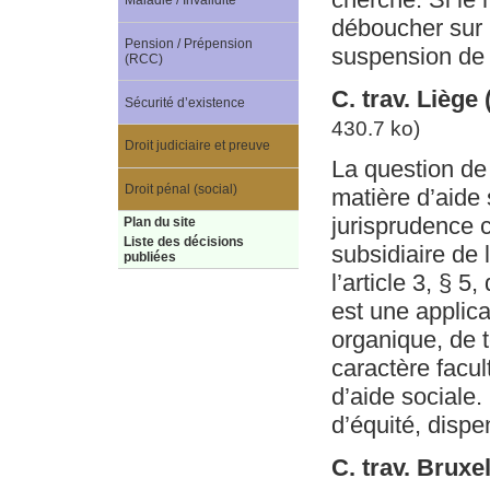
Maladie / Invalidité
déboucher sur 
Pension / Prépension
suspension de c
(RCC)
C. trav. Liège
Sécurité d’existence
430.7 ko)
Droit judiciaire et preuve
La question de 
Droit pénal (social)
matière d’aide 
jurisprudence 
Plan du site
Liste des décisions
subsidiaire de l
publiées
l’article 3, § 5
est une applicat
organique, de t
caractère facul
d’aide sociale.
d’équité, dispe
C. trav. Bruxe