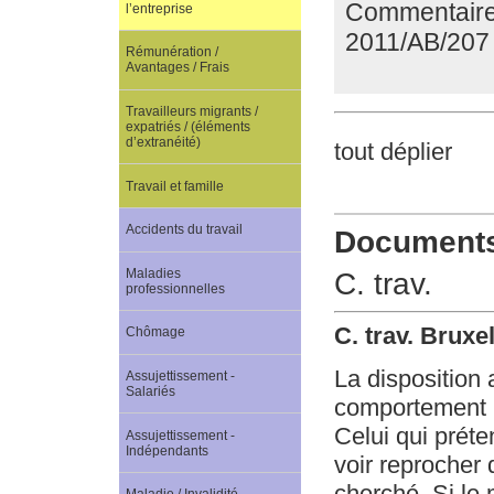
Commentaire 
l’entreprise
2011/AB/207
Rémunération /
Avantages / Frais
Travailleurs migrants /
expatriés / (éléments
d’extranéité)
tout déplier
Travail et famille
Accidents du travail
Documents 
Maladies
C. trav.
professionnelles
C. trav. Bruxe
Chômage
La disposition 
Assujettissement -
Salariés
comportement is
Celui qui préte
Assujettissement -
Indépendants
voir reprocher 
cherché. Si le 