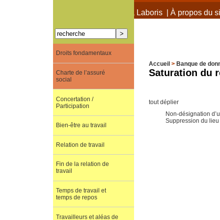
À propos de Terra Laboris
|
À propos du si
Droits fondamentaux
Accueil
>
Banque de don
Saturation du 
Charte de l’assuré
social
Concertation /
tout déplier
Participation
Non-désignation d’un
Suppression du lieu 
Bien-être au travail
Relation de travail
Fin de la relation de
travail
Temps de travail et
temps de repos
Travailleurs et aléas de