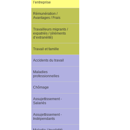
l’entreprise
Rémunération /
Avantages / Frais
Travailleurs migrants /
expatriés / (éléments
d’extranéité)
Travail et famille
Accidents du travail
Maladies
professionnelles
Chômage
Assujettissement -
Salariés
Assujettissement -
Indépendants