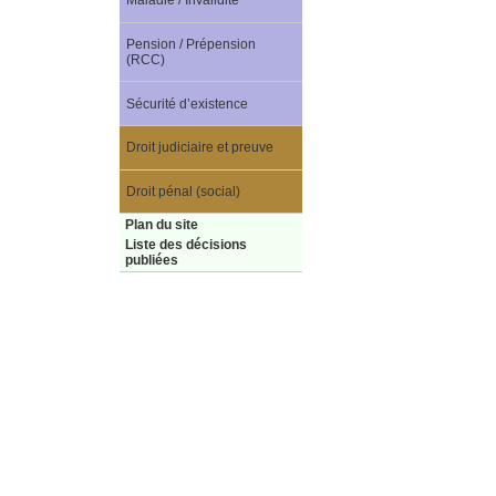
Maladie / Invalidité
Pension / Prépension
(RCC)
Sécurité d’existence
Droit judiciaire et preuve
Droit pénal (social)
Plan du site
Liste des décisions
publiées