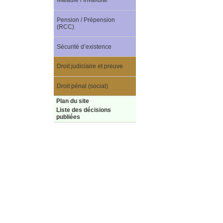
Maladie / Invalidité
Pension / Prépension
(RCC)
Sécurité d’existence
Droit judiciaire et preuve
Droit pénal (social)
Plan du site
Liste des décisions
publiées