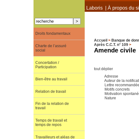
À propos de Terra Laboris
|
À propos du si
Droits fondamentaux
Accueil
>
Banque de don
Après C.C.T. n° 109
>
Charte de l’assuré
Amende civile
social
Concertation /
Participation
tout déplier
Adresse
Bien-être au travail
Auteur de la notifica
Lettre recommandé
Motifs concrets
Relation de travail
Motivation spontan
Nature
Fin de la relation de
travail
Temps de travail et
temps de repos
Travailleurs et aléas de