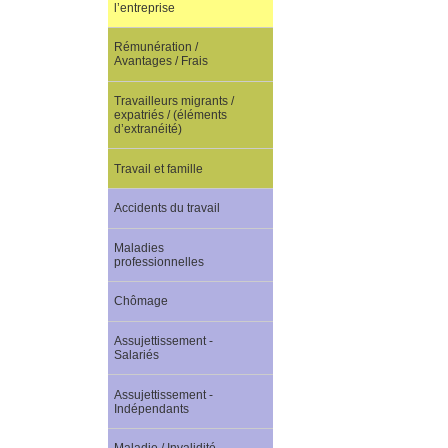
l’entreprise
Rémunération /
Avantages / Frais
Travailleurs migrants /
expatriés / (éléments
d’extranéité)
Travail et famille
Accidents du travail
Maladies
professionnelles
Chômage
Assujettissement -
Salariés
Assujettissement -
Indépendants