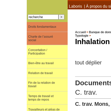
À propos de Terra Laboris
|
À propos du si
Droits fondamentaux
Accueil
>
Banque de don
Typologie
>
Charte de l’assuré
Inhalation
social
Concertation /
Participation
tout déplier
Bien-être au travail
Relation de travail
Documents 
Fin de la relation de
travail
C. trav.
Temps de travail et
temps de repos
C. trav. Mons
Travailleurs et aléas de