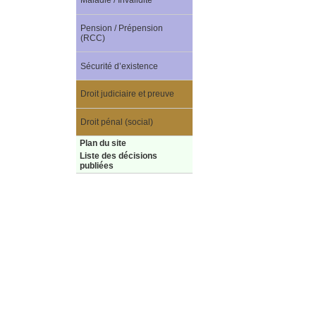
Maladie / Invalidité
Pension / Prépension
(RCC)
Sécurité d’existence
Droit judiciaire et preuve
Droit pénal (social)
Plan du site
Liste des décisions
publiées