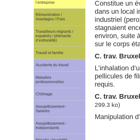
Constitue un év
l’entreprise
dans un local 
Rémunération /
industriel (pe
Avantages / Frais
stagnaient enco
Travailleurs migrants /
environ, suite 
expatriés / (éléments
d’extranéité)
sur le corps ét
Travail et famille
C. trav. Brux
Accidents du travail
L’inhalation d’
pellicules de f
Maladies
professionnelles
requis.
Chômage
C. trav. Bruxe
299.3 ko)
Assujettissement -
Salariés
Manipulation d’
Assujettissement -
Indépendants