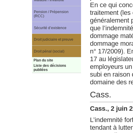
Maladie / Invalidité
En ce qui conce
traitement (le
Pension / Prépension
(RCC)
généralement pl
que l’indemnité
Sécurité d’existence
dommage matéri
Droit judiciaire et preuve
dommage moral 
n° 17/2009). En
Droit pénal (social)
17 au législate
Plan du site
employeurs un 
Liste des décisions
publiées
subi en raison 
domaine des rel
Cass.
Cass., 2 juin 
L’indemnité forf
tendant à lutte