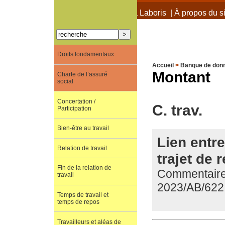
À propos de Terra Laboris
|
À propos du si
Droits fondamentaux
Accueil
>
Banque de don
Montant
Charte de l’assuré
social
Concertation /
C. trav.
Participation
Bien-être au travail
Lien entre
Relation de travail
trajet de 
Fin de la relation de
Commentaire 
travail
2023/AB/622
Temps de travail et
temps de repos
Travailleurs et aléas de