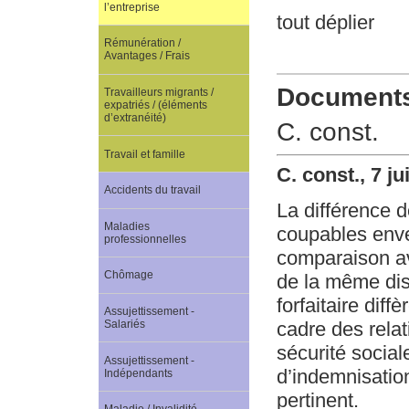
l’entreprise
tout déplier
Rémunération /
Avantages / Frais
Documents 
Travailleurs migrants /
expatriés / (éléments
d’extranéité)
C. const.
Travail et famille
C. const., 7 j
Accidents du travail
La différence d
Maladies
coupables enver
professionnelles
comparaison av
Chômage
de la même disc
forfaitaire dif
Assujettissement -
cadre des rela
Salariés
sécurité social
Assujettissement -
d’indemnisation
Indépendants
pertinent.