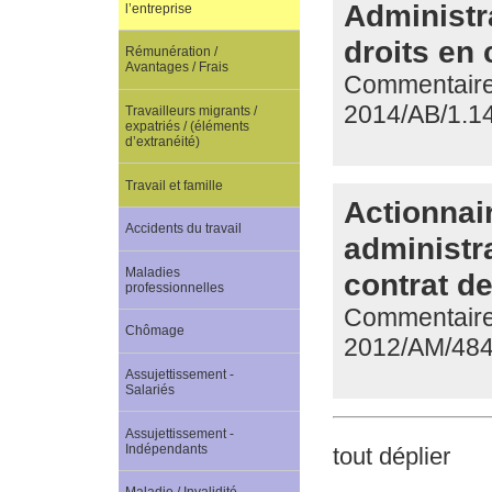
Administra
l’entreprise
droits en c
Rémunération /
Avantages / Frais
Commentaire d
2014/AB/1.1
Travailleurs migrants /
expatriés / (éléments
d’extranéité)
Travail et famille
Actionnai
Accidents du travail
administra
Maladies
contrat de
professionnelles
Commentaire 
Chômage
2012/AM/48
Assujettissement -
Salariés
Assujettissement -
Indépendants
tout déplier