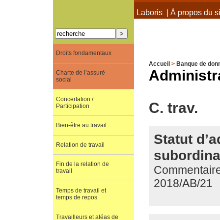
À propos de Terra Laboris
|
À propos du si
Droits fondamentaux
Accueil
>
Banque de don
Administra
Charte de l’assuré
social
Concertation /
C. trav.
Participation
Bien-être au travail
Statut d’a
Relation de travail
subordina
Fin de la relation de
Commentaire d
travail
2018/AB/21
Temps de travail et
temps de repos
Travailleurs et aléas de