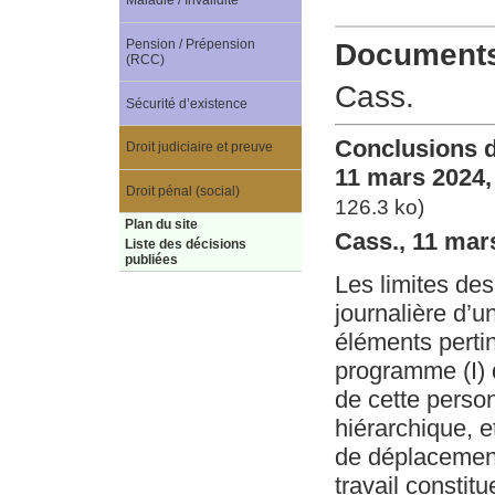
Maladie / Invalidité
Pension / Prépension
Documents 
(RCC)
Cass.
Sécurité d’existence
Conclusions d
Droit judiciaire et preuve
11 mars 2024,
Droit pénal (social)
126.3 ko)
Plan du site
Cass., 11 mar
Liste des décisions
publiées
Les limites de
journalière d’un
éléments pertin
programme (I) d
de cette person
hiérarchique, e
de déplacement 
travail consti