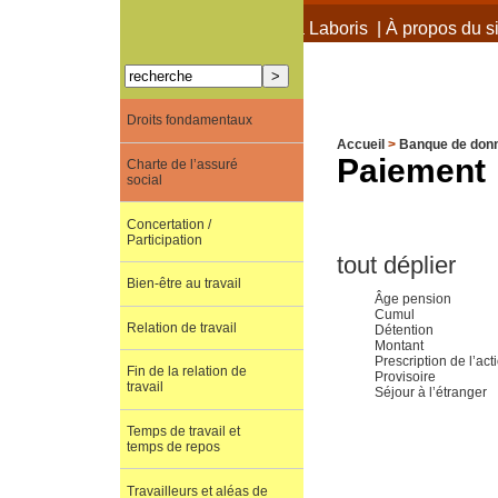
À propos de Terra Laboris
|
À propos du si
Droits fondamentaux
Accueil
>
Banque de don
Paiement
Charte de l’assuré
social
Concertation /
Participation
tout déplier
Bien-être au travail
Âge pension
Cumul
Relation de travail
Détention
Montant
Prescription de l’ac
Fin de la relation de
Provisoire
travail
Séjour à l’étranger
Temps de travail et
temps de repos
Travailleurs et aléas de