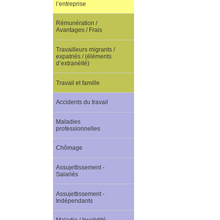
l’entreprise
Rémunération /
Avantages / Frais
Travailleurs migrants /
expatriés / (éléments
d’extranéité)
Travail et famille
Accidents du travail
Maladies
professionnelles
Chômage
Assujettissement -
Salariés
Assujettissement -
Indépendants