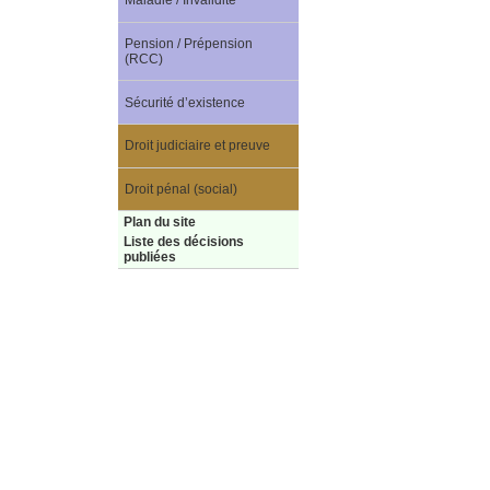
Maladie / Invalidité
Pension / Prépension
(RCC)
Sécurité d’existence
Droit judiciaire et preuve
Droit pénal (social)
Plan du site
Liste des décisions
publiées