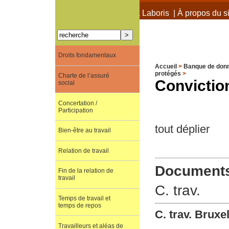
À propos de Terra Laboris
|
À propos du si
Droits fondamentaux
Accueil
>
Banque de don
protégés
>
Charte de l’assuré
Conviction
social
Concertation /
Participation
tout déplier
Bien-être au travail
Relation de travail
Documents 
Fin de la relation de
travail
C. trav.
Temps de travail et
temps de repos
C. trav. Bruxe
Travailleurs et aléas de