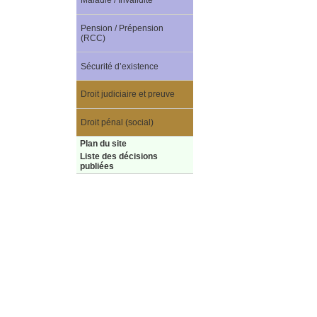
Maladie / Invalidité
Pension / Prépension
(RCC)
Sécurité d’existence
Droit judiciaire et preuve
Droit pénal (social)
Plan du site
Liste des décisions
publiées