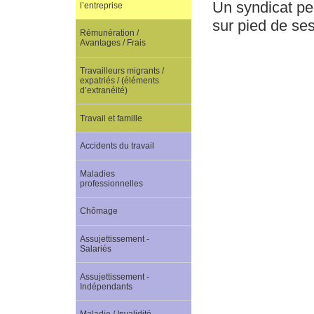
Un syndicat pe
l’entreprise
sur pied de ses
Rémunération /
Avantages / Frais
Travailleurs migrants /
expatriés / (éléments
d’extranéité)
Travail et famille
Accidents du travail
Maladies
professionnelles
Chômage
Assujettissement -
Salariés
Assujettissement -
Indépendants