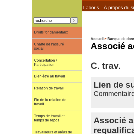
À propos de Terra Laboris
|
À propos du si
Droits fondamentaux
Accueil
>
Banque de don
Associé ac
Charte de l’assuré
social
Concertation /
C. trav.
Participation
Bien-être au travail
Lien de su
Relation de travail
Commentaire 
Fin de la relation de
travail
Temps de travail et
Associé ac
temps de repos
requalific
Travailleurs et aléas de