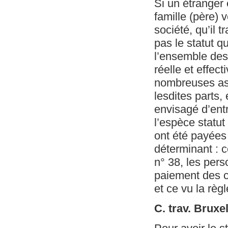
Si un étranger
famille (père)
société, qu’il 
pas le statut q
l’ensemble des 
réelle et effec
nombreuses ass
lesdites parts,
envisagé d’entr
l’espèce statut
ont été payées 
déterminant : ce
n° 38, les pers
paiement des c
et ce vu la règl
C. trav. Bruxe