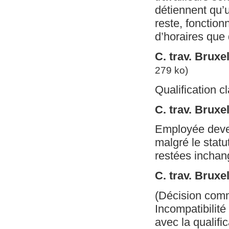
détiennent qu’u
reste, fonction
d’horaires que 
C. trav. Brux
279 ko)
Qualification cl
C. trav. Bruxe
Employée deven
malgré le statu
restées incha
C. trav. Bruxe
(Décision com
Incompatibilité
avec la qualifi