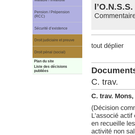
Maladie / Invalidité
l’O.N.S.S.
Pension / Prépension
Commentaire 
(RCC)
Sécurité d’existence
Droit judiciaire et preuve
tout déplier
Droit pénal (social)
Plan du site
Liste des décisions
Documents 
publiées
C. trav.
C. trav. Mons
(Décision com
L’associé actif
en recueille le
activité non sal