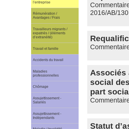
l’entreprise
Commentaire d
2016/AB/130
Rémunération /
Avantages / Frais
Travailleurs migrants /
expatriés / (éléments
Requalific
d’extranéité)
Commentaire 
Travail et famille
Accidents du travail
Associés a
Maladies
professionnelles
social des
Chômage
part socia
Assujettissement -
Commentaire d
Salariés
Assujettissement -
Indépendants
Statut d’a