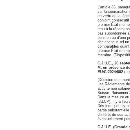
L’article 85, parag
sur la coordination
en vertu de la légi
conjoint consécutif 
premier État membre 
tenu à la réparation
pas subordonnée à l
pension ou d’une pr
déclencheur, tel un
comparables quant à 
premier État membre
membre. (Dispositif
C.J.U.E., 26 sep
M. en présence
EU:C:2024:802
(PD
(Décision comment
Les Règlements de 
activité non salari
Suisse. Raisonner au
Dans la mesure où 
l’ALCP), il y a lie
Dès lors qu’il n’y
partie substantielle
d’intérêt de ses ac
éventuellement pris
C.J.U.E. (Grande