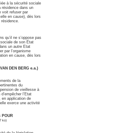
iée à la sécurité sociale
sa résidence dans un
 voit refuser par
elle en cause), dès lors
e résidence.
ns qu’il ne s’oppose pas
 sociale de son État
dans un autre Etat
er par l’organisme
ation en cause, dès lors
/ VAN DEN BERG e.a.)
dements de la
ertinentes du
 pension de vieillesse à
n d’empêcher l’Etat
 en application de
elle exerce une activité
ES POUR
7 ko)
té de la législation