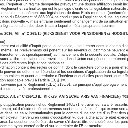
res. Perpétuer un régime dérogatoire prévoyant une double affiliation serait i
Règlement et sa finalité, qui est le principe d’unité de la législation nationale
est soumis simultanément aux législations de deux Etats membres (conformé
ication du Règlement n° 883/2004 ne conduit pas à l’application d’une législati
t donc nouvelle –, mais entraîne seulement un changement de sa situation en
la législation d’un des deux Etats à laquelle il était jusqu’alors soumis.
obre 2016, Aff. n° C-269/15 (RIJKSDIENST VOOR PENSIOENEN c/ HOOGSTA
ée)
ent est qualifié d’impôt par la loi nationale, il peut entrer dans le champ d’
 même, les prélèvements qui portent sur les revenus du patrimoine peuvent êtr
 (directement et spécifiquement) au financement de la sécurité sociale. L’object
urer la libre circulation des travailleurs dans l’Union européenne en retenant p
 des différentes législations nationales.
rdination contient des règles de conflit, dont le caractère complet a pour effet
 le pouvoir de déterminer l’étendue et les conditions d’application de sa législ
 soumises et quant au territoire à l’intérieur duquel elles produisent leurs effe
tion applicable prévu à l’article 13, § 1
.
er
intervenue par le Règlement (CEE) 2195/91, ce principe s’applique également a
t leurs activités professionnelles.
s 2015, Aff. n° C-266/13 (L. KIK c/STAATSECRETARIS VAN FINANCIËN)
(PDF
 d’application personnel du Règlement 1408/71 le travailleur salarié ressort
rence), où il réside et où ses revenus sont soumis à l’impôt, qui exerce son act
et dans les eaux internationales pour le compte d’une société d’un Etat tiers (
employeur intervenu en cours d’occupation vu que la dite activité était exe
ise. La question posée était de savoir s’il devait être considéré pour les pério
 comme ayant exercé celle-ci sur le territoire de l’Etat membre.