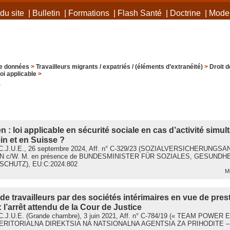
du site
|
Bulletin
|
Formations
|
Flash Santé
|
Doctrine
|
Mode 
e données
>
Travailleurs migrants / expatriés / (éléments d’extranéité)
>
Droit 
oi applicable
>
s
n : loi applicable en sécurité sociale en cas d’activité simul
in et en Suisse ?
C.J.U.E., 26 septembre 2024, Aff. n° C-329/23 (SOZIALVERSICHERUNGS
 c/W. M. en présence de BUNDESMINISTER FÜR SOZIALES, GESUNDH
HUTZ), EU:C:2024:802
Mi
e travailleurs par des sociétés intérimaires en vue de pres
 l’arrêt attendu de la Cour de Justice
C.J.U.E. (Grande chambre), 3 juin 2021, Aff. n° C-784/19 (« TEAM POWE
ERITORIALNA DIREKTSIA NA NATSIONALNA AGENTSIA ZA PRIHODITE –