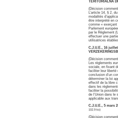
TERITORIALNA DI
(Décision comment
L’article 14, § 2,
modalités d’applica
être interprété en 
comme « exerçant no
Parlement européen 
par le Règlement (
effectuer une partie
utilisatrices établi
C.J.U.E., 16 juil
VERZEKERINGS
(Décision comment
Les règlements euro
sociale, en fixant 
faciliter leur liber
conclusion d’un con
déterminer la loi ap
effectif de la libre
dans les règlements 
faciliter la possibi
de l’Union dans le s
applicable aux trans
C.J.U.E., 5 mars
102.9 ko)
(Décision comment