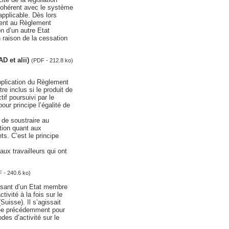
ncohérent avec le système
 applicable. Dès lors
ment au Règlement
on d’un autre Etat
 raison de la cessation
D et alii)
(PDF - 212.8 ko)
application du Règlement
e inclus si le produit de
if poursuivi par le
our principe l’égalité de
 de soustraire au
ation quant aux
ts. C’est le principe
ux travailleurs qui ont
 - 240.6 ko)
issant d’un Etat membre
ivité à la fois sur le
Suisse). Il s’agissait
rcée précédemment pour
des d’activité sur le