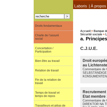
À propos de Terra Laboris
|
À propos 
Droits fondamentaux
Accueil
>
Banque d
Sécurité sociale
>
L
Charte de l’assuré
a. Principe
social
C.J.U.E.
Concertation /
Participation
Droit europée
Bien-être au travail
au Lichtenste
Commentaire de 
Relation de travail
SELBSTÄNDIGEN
KONSUMENTENSC
Fin de la relation de
travail
Recrutement d
Temps de travail et
Etat membre :
temps de repos
Commentaire de 
DIREKTOR NA T
Travailleurs et aléas de