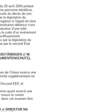
u 29 avril 2004 portant
une personne bénéficie,
 suite du décès de son
e la législation du
ogation à l’égard du tiers
nstitution débitrice n’est
tention d’une telle
à la suite d’un événement
t suffisamment
u par la législation du
ue par le second État
ELBSTÄNDIGEN c/ W.
SUMENTENSCHUTZ),
yen de l’Union exerce une
tivité supplémentaire en
(l’Accord EEE et
comme ayant exercé une
e trouve le centre
nt dans cet examen être
OD c/ DIREKTOR NA