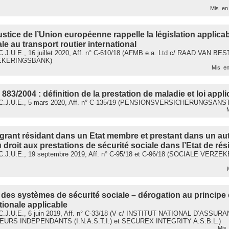
Mis en 
stice de l’Union européenne rappelle la législation applica
le au transport routier international
.J.U.E., 16 juillet 2020, Aff. n° C-610/18 (AFMB e.a. Ltd c/ RAAD VAN 
EKERINGSBANK)
Mis en
883/2004 : définition de la prestation de maladie et loi appli
C.J.U.E., 5 mars 2020, Aff. n° C-135/19 (PENSIONSVERSICHERUNGSANS
M
igrant résidant dans un Etat membre et prestant dans un autr
 droit aux prestations de sécurité sociale dans l’Etat de ré
C.J.U.E., 19 septembre 2019, Aff. n° C-95/18 et C-96/18 (SOCIALE VER
M
des systèmes de sécurité sociale – dérogation au principe d
tionale applicable
C.J.U.E., 6 juin 2019, Aff. n° C-33/18 (V c/ INSTITUT NATIONAL D’ASS
URS INDEPENDANTS (I.N.A.S.T.I.) et SECUREX INTEGRITY A.S.B.L.)
Mis 