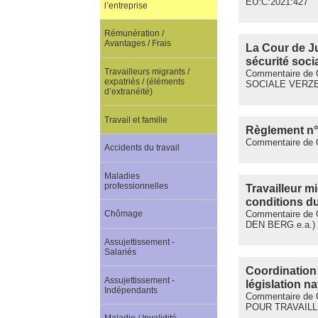
EU:C:2021:427
l’entreprise
Rémunération /
Avantages / Frais
La Cour de Ju
sécurité socia
Travailleurs migrants /
Commentaire de C
expatriés / (éléments
SOCIALE VERZ
d’extranéité)
Travail et famille
Règlement n° 
Commentaire de 
Accidents du travail
Maladies
professionnelles
Travailleur m
conditions du
Commentaire de 
Chômage
DEN BERG e.a.)
Assujettissement -
Salariés
Coordination 
Assujettissement -
législation na
Indépendants
Commentaire de 
POUR TRAVAILLE