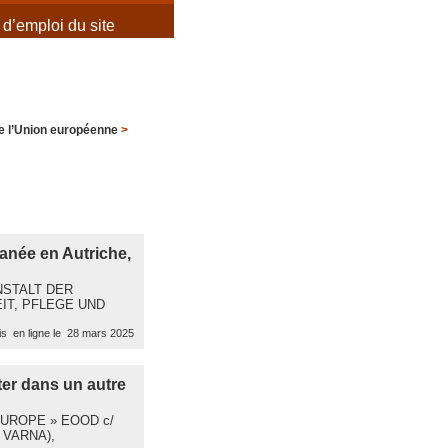
d’emploi du site
de l’Union européenne
>
tanée en Autriche,
ANSTALT DER
EIT, PFLEGE UND
s en ligne le 28 mars 2025
ter dans un autre
R EUROPE » EOOD c/
 VARNA),