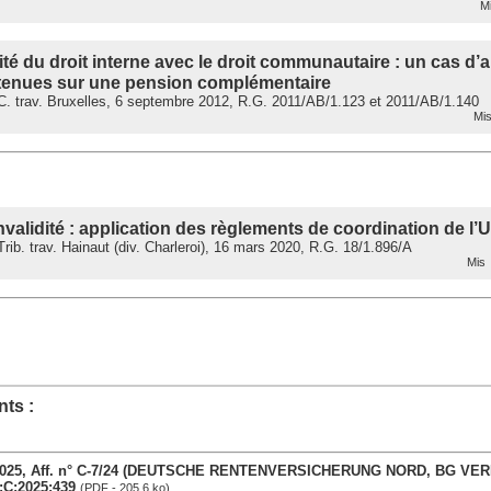
Mi
é du droit interne avec le droit communautaire : un cas d’a
etenues sur une pension complémentaire
. trav. Bruxelles, 6 septembre 2012, R.G. 2011/AB/1.123 et 2011/AB/1.140
Mis
nvalidité : application des règlements de coordination de l
ib. trav. Hainaut (div. Charleroi), 16 mars 2020, R.G. 18/1.896/A
Mis 
ts :
in 2025, Aff. n° C-7/24 (DEUTSCHE RENTENVERSICHERUNG NORD, BG VE
:C:2025:439
(PDF - 205.6 ko)