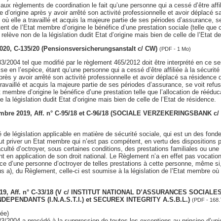
 aux règlements de coordination le fait qu’une personne qui a cessé d’être affil
d’origine après y avoir arrêté son activité professionnelle et avoir déplacé 
où elle a travaillé et acquis la majeure partie de ses périodes d’assurance, se
nt de l’Etat membre d’origine le bénéfice d’une prestation sociale (telle que c
relève non de la législation dudit Etat d’origine mais bien de celle de l’Etat d
2020, C-135/20 (Pensionsversicherungsanstalt c/ CW)
(PDF - 1 Mo)
/2004 tel que modifié par le règlement 465/2012 doit être interprété en ce se
ise en l’espèce, étant qu’une personne qui a cessé d’être affiliée à la sécurité
rès y avoir arrêté son activité professionnelle et avoir déplacé sa résidence 
ravaillé et acquis la majeure partie de ses périodes d’assurance, se voit refus
 membre d’origine le bénéfice d’une prestation telle que l’allocation de rééduc
e la législation dudit Etat d’origine mais bien de celle de l’Etat de résidence.
tembre 2019, Aff. n° C-95/18 et C-96/18 (SOCIALE VERZEKERINGSBANK c
té de législation applicable en matière de sécurité sociale, qui est un des fon
ut priver un Etat membre qui n’est pas compétent, en vertu des dispositions p
culté d’octroyer, sous certaines conditions, des prestations familiales ou une
ant en application de son droit national. Le Règlement n’a en effet pas vocatio
e d’une personne d’octroyer de telles prestations à cette personne, même si,
ous a), du Règlement, celle-ci est soumise à la législation de l’Etat membre où 
 2019, Aff. n° C-33/18 (V c/ INSTITUT NATIONAL D’ASSURANCES SOCIAL
DEPENDANTS (I.N.A.S.T.I.) et SECUREX INTEGRITY A.S.B.L.)
(PDF - 168.
ée)
/2004 a procédé à la suppression de toutes les exceptions au principe d’unici