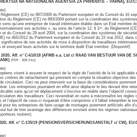
REKTSIA NA NATSIONALNA AGENTSIA ZA PRIHODITE – VARNA), EU:C:
ée)
 du Règlement (CE) no 987/2009 du Parlement européen et du Conseil du 16 sep
tion du Règlement (CE) no 883/2004 portant sur la coordination des systèmes 
ce sens qu’une entreprise de travail intérimaire établie dans un Etat membre do
rmalement ses activités », au sens de l’article 12, § 1
, du Règlement (CE
er
et du Conseil du 29 avril 2004, sur la coordination des systèmes de sécurité 
UE) no 465/2012 du Parlement européen et du Conseil du 22 mai 2012, dans 
 significative de ses activités de mise à disposition de travailleurs intérimaire
es et exerçant leurs activités sur le territoire dudit Etat membre. (Dispositif)
let 2020, Aff. n° C-610/18 (AFMB e.a. Ltd c/ RAAD VAN BESTUUR VAN DE 
BANK)
(PDF - 308.3 ko)
ée)
péens visent à assurer le respect de la règle de l’unicité de la loi applicable
des critères de rattachement qui prennent en compte la situation objective des t
té de circulation. Ceci ne peut intervenir sur la base de considérations purement
trat. Les entreprises pourraient en effet ainsi déplacer le lieu devant être re
plicable sans qu’un tel déplacement s’inscrive en réalité dans l’objectif consist
 circulation des travailleurs. Ceci reviendrait en outre à méconnaître les règles 
et l’objectif de ceux-ci risquerait d’être compromis s’il fallait interpréter le
lité pour les entreprises de faire usage de montages purement artificiels afin d’u
eul but de tirer avantage des différences existant entre les régimes nationaux. (
porteurs routiers).
 2020, Aff. n° C-135/19 (PENSIONSVERSICHERUNGSANSTALT c/ CW), EU:
ée)