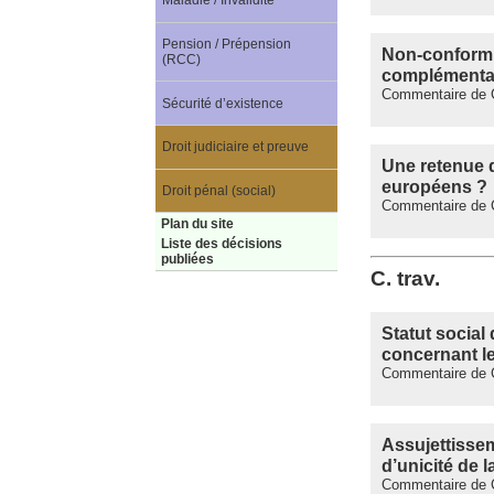
Maladie / Invalidité
Pension / Prépension
Non-conformi
(RCC)
complémentair
Commentaire de C
Sécurité d’existence
Droit judiciaire et preuve
Une retenue d
européens ?
Droit pénal (social)
Commentaire de C
Plan du site
Liste des décisions
publiées
C. trav.
Statut social
concernant l
Commentaire de C.
Assujettissem
d’unicité de l
Commentaire de C