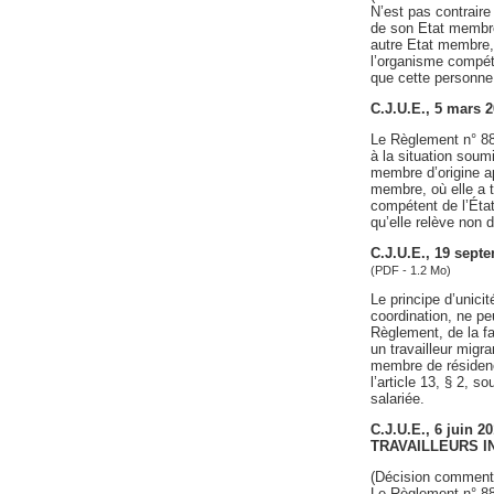
N’est pas contraire
de son Etat membre 
autre Etat membre, 
l’organisme compéte
que cette personne 
C.J.U.E., 5 mars 
Le Règlement n° 883
à la situation soum
membre d’origine ap
membre, où elle a t
compétent de l’État
qu’elle relève non d
C.J.U.E., 19 sep
(PDF - 1.2 Mo)
Le principe d’unici
coordination, ne pe
Règlement, de la fa
un travailleur migr
membre de résidenc
l’article 13, § 2, s
salariée.
C.J.U.E., 6 juin
TRAVAILLEURS IN
(Décision comment
Le Règlement n° 883