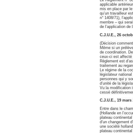
applicable antérieu
mis en place par le 
qu’un travailleur 
n° 1408/71), l’appl
membre – qui serai
de l’application de 
C.J.U.E., 26 oct
(Décision comment
Même si un prélèvem
de coordination. De
ceux-ci est affecté
Règlement est d’ass
traitement au regard
Le régime de la coo
législateur national
personnes qui y sont
d’unité de la législa
Vu la modification 
cessé définitivemen
C.J.U.E., 19 mar
Entre dans le champ
(Hollande en l’occur
plateau continental 
d’un changement d’
une société hollanda
plateau continental