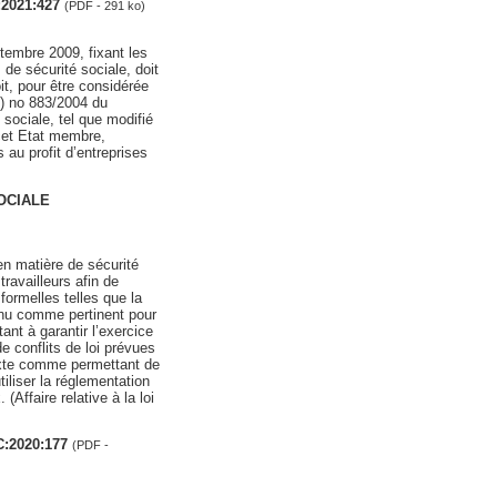
2021:427
(PDF - 291 ko)
tembre 2009, fixant les
de sécurité sociale, doit
it, pour être considérée
) no 883/2004 du
sociale, tel que modifié
cet Etat membre,
s au profit d’entreprises
SOCIALE
 en matière de sécurité
ravailleurs afin de
 formelles telles que la
tenu comme pertinent pour
ant à garantir l’exercice
de conflits de loi prévues
 texte comme permettant de
tiliser la réglementation
Affaire relative à la loi
C:2020:177
(PDF -