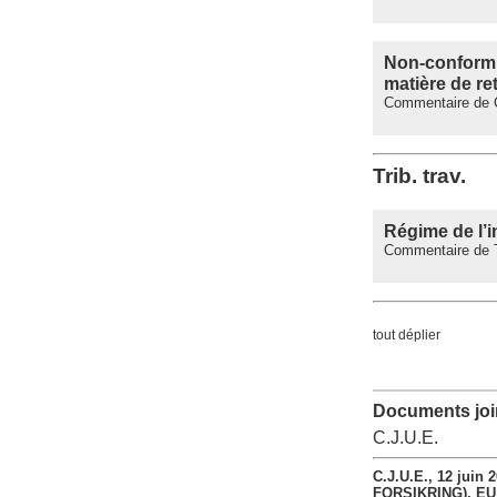
Non-conformit
matière de r
Commentaire de C
Trib. trav.
Régime de l’i
Commentaire de Tr
tout déplier
Documents join
C.J.U.E.
C.J.U.E., 12 ju
FORSIKRING), EU