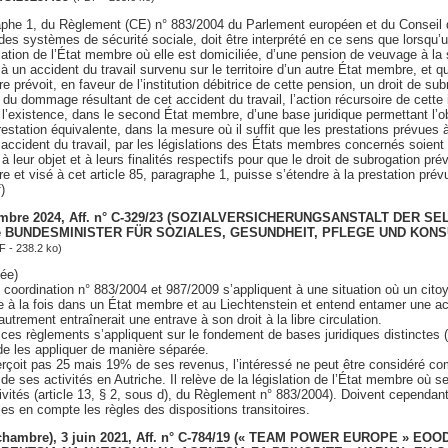
raphe 1, du Règlement (CE) n° 883/2004 du Parlement européen et du Conseil d
 des systèmes de sécurité sociale, doit être interprété en ce sens que lorsqu’
slation de l’État membre où elle est domiciliée, d’une pension de veuvage à la
à un accident du travail survenu sur le territoire d’un autre État membre, et qu
prévoit, en faveur de l’institution débitrice de cette pension, un droit de subr
 du dommage résultant de cet accident du travail, l’action récursoire de cette i
’existence, dans le second État membre, d’une base juridique permettant l’ob
estation équivalente, dans la mesure où il suffit que les prestations prévues 
 accident du travail, par les législations des États membres concernés soien
leur objet et à leurs finalités respectifs pour que le droit de subrogation prév
 et visé à cet article 85, paragraphe 1, puisse s’étendre à la prestation prév
)
tembre 2024, Aff. n° C-329/23 (SOZIALVERSICHERUNGSANSTALT DER S
 de BUNDESMINISTER FÜR SOZIALES, GESUNDHEIT, PFLEGE UND KON
F - 238.2 ko)
ée)
coordination n° 883/2004 et 987/2009 s’appliquent à une situation où un cito
ée à la fois dans un État membre et au Liechtenstein et entend entamer une ac
trement entraînerait une entrave à son droit à la libre circulation.
ces règlements s’appliquent sur le fondement de bases juridiques distinctes 
u de les appliquer de manière séparée.
 perçoit pas 25 mais 19% de ses revenus, l’intéressé ne peut être considéré 
 de ses activités en Autriche. Il relève de la législation de l’État membre où s
tivités (article 13, § 2, sous d), du Règlement n° 883/2004). Doivent cependa
es en compte les règles des dispositions transitoires.
 chambre), 3 juin 2021, Aff. n° C-784/19 (« TEAM POWER EUROPE » EO