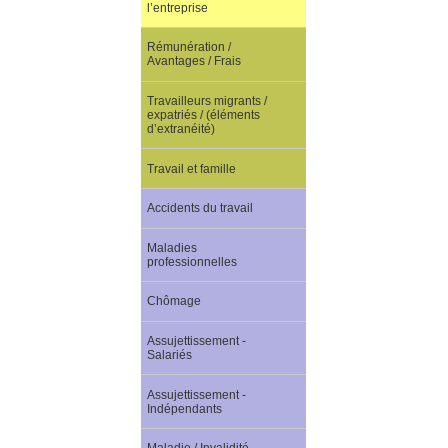
l’entreprise
Rémunération /
Avantages / Frais
Travailleurs migrants /
expatriés / (éléments
d’extranéité)
Travail et famille
Accidents du travail
Maladies
professionnelles
Chômage
Assujettissement -
Salariés
Assujettissement -
Indépendants