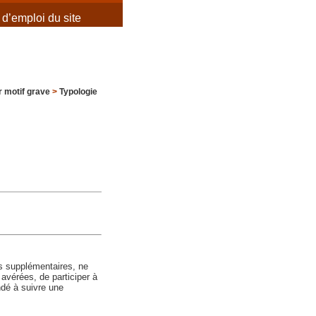
d’emploi du site
 motif grave
>
Typologie
es supplémentaires, ne
s avérées, de participer à
andé à suivre une