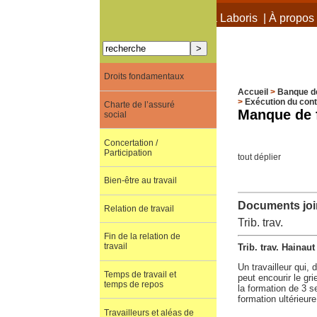
À propos de Terra Laboris
|
À propos 
Droits fondamentaux
Accueil
>
Banque d
>
Exécution du cont
Charte de l’assuré
Manque de f
social
Concertation /
Participation
tout déplier
Bien-être au travail
Documents join
Relation de travail
Trib. trav.
Fin de la relation de
travail
Trib. trav. Hainau
Un travailleur qui,
Temps de travail et
peut encourir le gri
temps de repos
la formation de 3 se
formation ultérieure
Travailleurs et aléas de