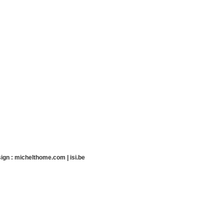
ign :
michelthome.com
|
isi.be