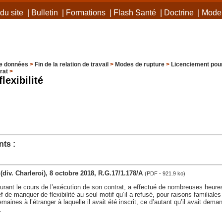
du site
|
Bulletin
|
Formations
|
Flash Santé
|
Doctrine
|
Mode 
e données
>
Fin de la relation de travail
>
Modes de rupture
>
Licenciement pour
rat
>
lexibilité
ts :
t (div. Charleroi), 8 octobre 2018, R.G.17/1.178/A
(PDF - 921.9 ko)
 durant le cours de l’exécution de son contrat, a effectué de nombreuses heur
ef de manquer de flexibilité au seul motif qu’il a refusé, pour raisons familiale
maines à l’étranger à laquelle il avait été inscrit, ce d’autant qu’il avait dem
.