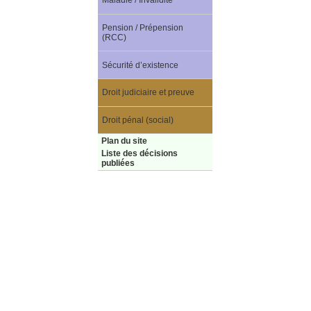
Maladie / Invalidité
Pension / Prépension
(RCC)
Sécurité d’existence
Droit judiciaire et preuve
Droit pénal (social)
Plan du site
Liste des décisions
publiées