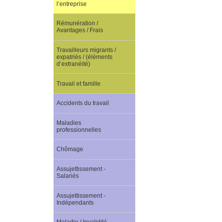
l’entreprise
Rémunération /
Avantages / Frais
Travailleurs migrants /
expatriés / (éléments
d’extranéité)
Travail et famille
Accidents du travail
Maladies
professionnelles
Chômage
Assujettissement -
Salariés
Assujettissement -
Indépendants