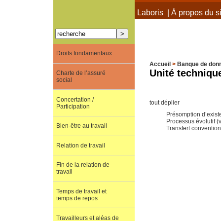
À propos de Terra Laboris
|
À propos du si
Droits fondamentaux
Accueil
>
Banque de don
Unité technique
Charte de l’assuré
social
Concertation /
tout déplier
Participation
Présomption d’exist
Processus évolutif 
Bien-être au travail
Transfert convention
Relation de travail
Fin de la relation de
travail
Temps de travail et
temps de repos
Travailleurs et aléas de