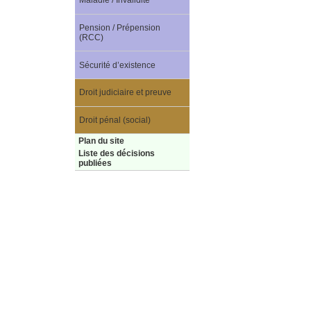
Maladie / Invalidité
Pension / Prépension
(RCC)
Sécurité d’existence
Droit judiciaire et preuve
Droit pénal (social)
Plan du site
Liste des décisions
publiées