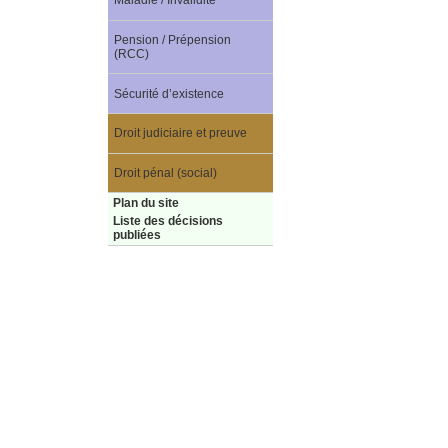
Maladie / Invalidité
Pension / Prépension
(RCC)
Sécurité d’existence
Droit judiciaire et preuve
Droit pénal (social)
Plan du site
Liste des décisions
publiées