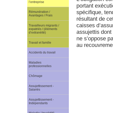
l’entreprise
portant exécuti
spécifique, ten
Rémunération /
Avantages / Frais
résultant de ce
caisses d’assur
Travailleurs migrants /
expatriés / (éléments
assujettis dont
d’extranéité)
ne s’oppose pa
Travail et famille
au recouvrement
Accidents du travail
Maladies
professionnelles
Chômage
Assujettissement -
Salariés
Assujettissement -
Indépendants