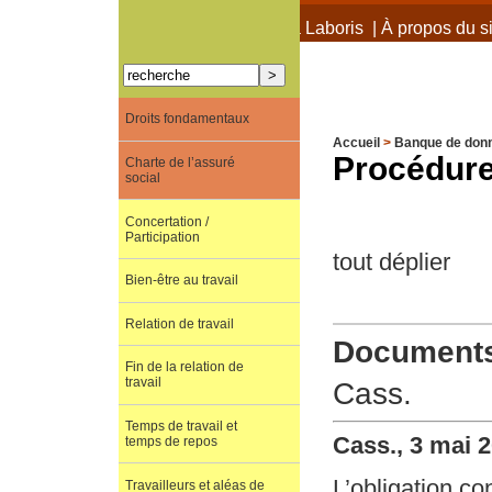
À propos de Terra Laboris
|
À propos du si
Droits fondamentaux
Accueil
>
Banque de don
Procédure 
Charte de l’assuré
social
Concertation /
Participation
tout déplier
Bien-être au travail
Relation de travail
Documents 
Fin de la relation de
travail
Cass.
Temps de travail et
Cass., 3 mai 
temps de repos
L’obligation co
Travailleurs et aléas de