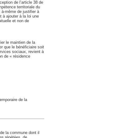
eption de l’article 38 de
ompétence territoriale du
t à-même de justifier à
à ajouter à la loi une
ituelle et non de
ier le maintien de la
 que le bénéficiaire soit
rvices sociaux, revient à
ion de « résidence
emporaire de la
e de la commune dont il
mes répétées, de