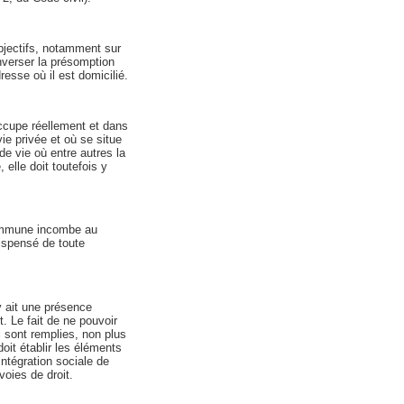
objectifs, notamment sur
nverser la présomption
dresse où il est domicilié.
 occupe réellement et dans
vie privée et où se situe
de vie où entre autres la
 elle doit toutefois y
commune incombe au
dispensé de toute
 y ait une présence
t. Le fait de ne pouvoir
i sont remplies, non plus
doit établir les éléments
intégration sociale de
voies de droit.