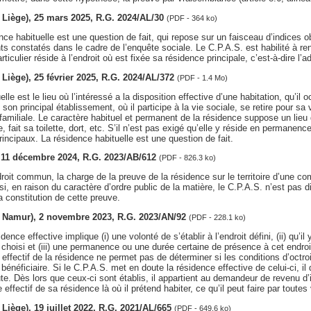
v. Liège), 25 mars 2025, R.G. 2024/AL/30
(PDF - 364 ko)
nce habituelle est une question de fait, qui repose sur un faisceau d’indices 
s constatés dans le cadre de l’enquête sociale. Le C.P.A.S. est habilité à re
rticulier réside à l’endroit où est fixée sa résidence principale, c’est-à-dire l’a
v. Liège), 25 février 2025, R.G. 2024/AL/372
(PDF - 1.4 Mo)
lle est le lieu où l’intéressé a la disposition effective d’une habitation, qu’il
re son principal établissement, où il participe à la vie sociale, se retire pour sa 
 familiale. Le caractère habituel et permanent de la résidence suppose un lieu 
 fait sa toilette, dort, etc. S’il n’est pas exigé qu’elle y réside en permanence,
rincipaux. La résidence habituelle est une question de fait.
s, 11 décembre 2024, R.G. 2023/AB/612
(PDF - 826.3 ko)
oit commun, la charge de la preuve de la résidence sur le territoire d’une 
 en raison du caractère d’ordre public de la matière, le C.P.A.S. n’est pas 
a constitution de cette preuve.
iv. Namur), 2 novembre 2023, R.G. 2023/AN/92
(PDF - 228.1 ko)
dence effective implique (i) une volonté de s’établir à l’endroit défini, (ii) qu’il
t choisi et (iii) une permanence ou une durée certaine de présence à cet endroi
e effectif de la résidence ne permet pas de déterminer si les conditions d’octro
bénéficiaire. Si le C.P.A.S. met en doute la résidence effective de celui-ci, il 
oute. Dès lors que ceux-ci sont établis, il appartient au demandeur de revenu d’
 effectif de sa résidence là où il prétend habiter, ce qu’il peut faire par toutes 
. Liège), 19 juillet 2022, R.G. 2021/AL/665
(PDF - 649.6 ko)