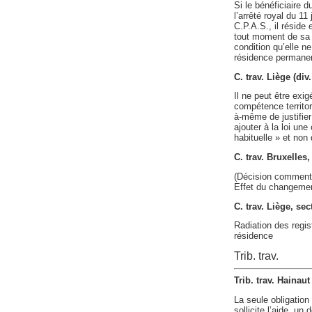
Si le bénéficiaire 
l’arrêté royal du 11 
C.P.A.S., il réside
tout moment de sa r
condition qu’elle n
résidence permane
C. trav. Liège (di
Il ne peut être exig
compétence territor
à-même de justifier
ajouter à la loi une
habituelle » et non
C. trav. Bruxelle
(Décision comment
Effet du changemen
C. trav. Liège, se
Radiation des regis
résidence
Trib. trav.
Trib. trav. Hainau
La seule obligation
sollicite l’aide, u