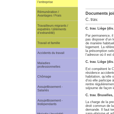
l’entreprise
Rémunération /
Documents join
Avantages / Frais
C. trav.
Travailleurs migrants /
C. trav. Liège (di
expatriés / (éléments
d’extranéité)
Par permanence, il 
pas disposer d’un l
Travail et famille
de manière habituel
logement. La référen
la présomption selon
Accidents du travail
l’adresse où il est 
C. trav. Liège (di
Maladies
professionnelles
Est compétent le C.
résidence accidente
habitation, qu’elle 
Chômage
d’où elle participe 
rentre régulièremen
Assujettissement -
séjourne de façon i
Salariés
C. trav. Bruxelles
Assujettissement -
La charge de la pr
Indépendants
droit commun de la 
demande. Il faut te
sans-abrisme et adm