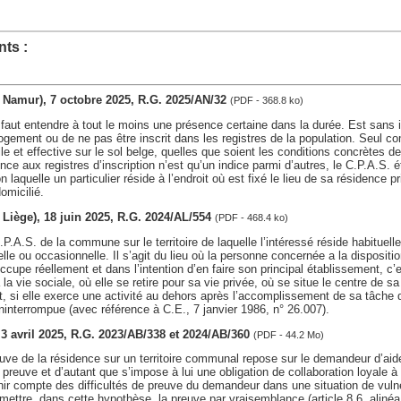
ts :
v. Namur), 7 octobre 2025, R.G. 2025/AN/32
(PDF - 368.8 ko)
faut entendre à tout le moins une présence certaine dans la durée. Est sans i
ogement ou de ne pas être inscrit dans les registres de la population. Seul com
le et effective sur le sol belge, quelles que soient les conditions concrètes d
ce aux registres d’inscription n’est qu’un indice parmi d’autres, le C.P.A.S. é
 laquelle un particulier réside à l’endroit où est fixé le lieu de sa résidence pr
domicilié.
v. Liège), 18 juin 2025, R.G. 2024/AL/554
(PDF - 468.4 ko)
P.A.S. de la commune sur le territoire de laquelle l’intéressé réside habituell
lle ou occasionnelle. Il s’agit du lieu où la personne concernée a la dispositio
occupe réellement et dans l’intention d’en faire son principal établissement, c’
à la vie sociale, où elle se retire pour sa vie privée, où se situe le centre de sa 
t, si elle exerce une activité au dehors après l’accomplissement de sa tâche q
ninterrompue (avec référence à C.E., 7 janvier 1986, n° 26.007).
, 3 avril 2025, R.G. 2023/AB/338 et 2024/AB/360
(PDF - 44.2 Mo)
euve de la résidence sur un territoire communal repose sur le demandeur d’ai
preuve et d’autant que s’impose à lui une obligation de collaboration loyale 
nir compte des difficultés de preuve du demandeur dans une situation de vulnéra
ettre, dans cette hypothèse, la preuve par vraisemblance (article 8.6, alinéa 