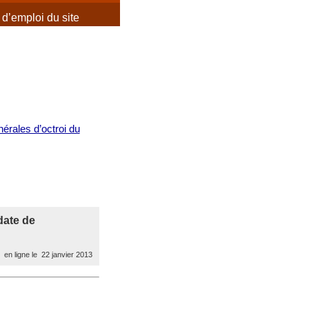
d’emploi du site
érales d’octroi du
date de
en ligne le 22 janvier 2013