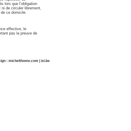
s lors que l’obligation
 ni de circuler librement,
 de ce domicile.
ce effective, le
rtant pas la preuve de
ign :
michelthome.com
|
isi.be