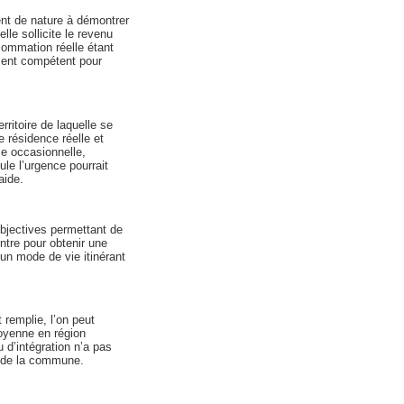
nt de nature à démontrer
lle sollicite le revenu
sommation réelle étant
lement compétent pour
ritoire de laquelle se
e résidence réelle et
ce occasionnelle,
ule l’urgence pourrait
aide.
objectives permettant de
ntre pour obtenir une
’un mode de vie itinérant
t remplie, l’on peut
oyenne en région
 d’intégration n’a pas
e de la commune.