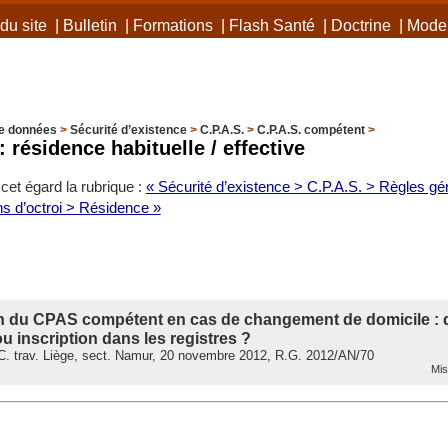
du site
|
Bulletin
|
Formations
|
Flash Santé
|
Doctrine
|
Mode 
e données
>
Sécurité d’existence
>
C.P.A.S.
>
C.P.A.S. compétent
>
: résidence habituelle / effective
cet égard la rubrique :
« Sécurité d’existence > C.P.A.S. > Règles gén
ns d’octroi > Résidence »
n du CPAS compétent en cas de changement de domicile : 
 ou inscription dans les registres ?
. trav. Liège, sect. Namur, 20 novembre 2012, R.G. 2012/AN/70
Mis 