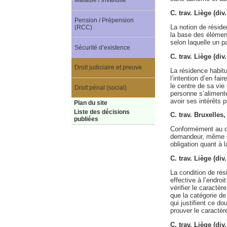
Maladie / Invalidité
C. trav. Liège (di
Pension / Prépension
La notion de réside
(RCC)
la base des élément
selon laquelle un pa
Sécurité d’existence
C. trav. Liège (di
Droit judiciaire et preuve
La résidence habitue
l’intention d’en fai
le centre de sa vie
Droit pénal (social)
personne s’alimente,
avoir ses intérêts p
Plan du site
Liste des décisions
C. trav. Bruxelle
publiées
Conformément au dr
demandeur, même si,
obligation quant à l
C. trav. Liège (d
La condition de rési
effective à l’endroi
vérifier le caractèr
que la catégorie de 
qui justifient ce d
prouver le caractère
C. trav. Liège (div