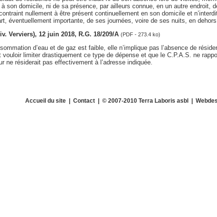
 à son domicile, ni de sa présence, par ailleurs connue, en un autre endroit, dè
ontraint nullement à être présent continuellement en son domicile et n’interdit
rt, éventuellement importante, de ses journées, voire de ses nuits, en dehors
div. Verviers), 12 juin 2018, R.G. 18/209/A
(PDF - 273.4 ko)
sommation d’eau et de gaz est faible, elle n’implique pas l’absence de résiden
vouloir limiter drastiquement ce type de dépense et que le C.P.A.S. ne rappo
 ne résiderait pas effectivement à l’adresse indiquée.
Accueil du site
|
Contact
| © 2007-2010 Terra Laboris asbl | Webdes