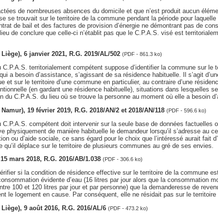
actées de nombreuses absences du domicile et que n’est produit aucun éléme
 se trouvait sur le territoire de la commune pendant la période pour laquelle e
ontrat de bail et des factures de provision d’énergie ne démontrant pas de con
a lieu de conclure que celle-ci n’établit pas que le C.P.A.S. visé est territoria
v. Liège), 6 janvier 2021, R.G. 2019/AL/502
(PDF - 861.3 ko)
 C.P.A.S. territorialement compétent suppose d’identifier la commune sur le ter
qui a besoin d’assistance, s’agissant de sa résidence habituelle. Il s’agit d’un
ue et sur le territoire d’une commune en particulier, au contraire d’une résiden
entionnelle (en gardant une résidence habituelle), situations dans lesquelles se
ntion du C.P.A.S. du lieu où se trouve la personne au moment où elle a besoin d’
v. Namur), 19 février 2019, R.G. 2018/AN/2 et 2018/AN/118
(PDF - 596.6 ko)
 C.P.A.S. compétent doit intervenir sur la seule base de données factuelles 
ve physiquement de manière habituelle le demandeur lorsqu’il s’adresse au ce
tion ou d’aide sociale, ce sans égard pour le choix que l’intéressé aurait fait d
qu’il déplace sur le territoire de plusieurs communes au gré de ses envies.
, 15 mars 2018, R.G. 2016/AB/1.038
(PDF - 306.6 ko)
vérifier si la condition de résidence effective sur le territoire de la commune es
-consommation évidente d’eau (16 litres par jour alors que la consommation m
ntre 100 et 120 litres par jour et par personne) que la demanderesse de revenu
t le logement en cause. Par conséquent, elle ne résidait pas sur le territoir
v. Liège), 9 août 2016, R.G. 2016/AL/6
(PDF - 473.2 ko)