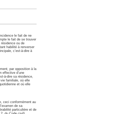
ncidence le fait de ne
pte le fait de se trouver
e résidence ou de
tant habilité à renverser
incipale, c’est-à-dire à
ement, par opposition à la
n effective d’une
est-à-dire sa résidence,
vie familiale, où elle
uotidienne et où elle
de, ceci conformément au
à l’examen de sa
bilité particulière et de
2, du Code civil).