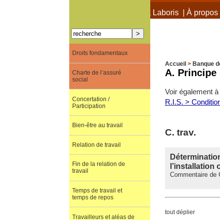
À propos de Terra Laboris
|
À propos 
Droits fondamentaux
Accueil
>
Banque d
A. Principe 
Charte de l’assuré
social
Voir également à 
Concertation /
R.I.S. > Conditio
Participation
Bien-être au travail
C. trav.
Relation de travail
Déterminatio
Fin de la relation de
l’installation
travail
Commentaire de C
Temps de travail et
temps de repos
tout déplier
Travailleurs et aléas de