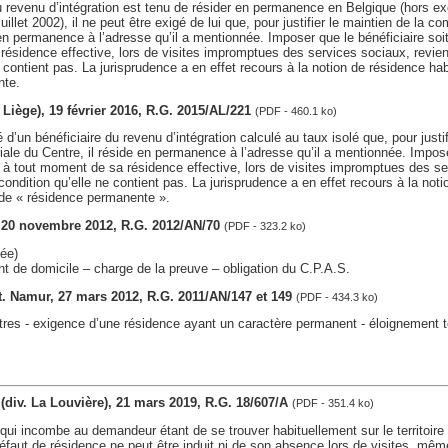
du revenu d’intégration est tenu de résider en permanence en Belgique (hors exc
juillet 2002), il ne peut être exigé de lui que, pour justifier le maintien de la c
 en permanence à l’adresse qu’il a mentionnée. Imposer que le bénéficiaire soi
ésidence effective, lors de visites impromptues des services sociaux, revient 
e contient pas. La jurisprudence a en effet recours à la notion de résidence hab
nte.
v. Liège), 19 février 2016, R.G. 2015/AL/221
(PDF - 460.1 ko)
é d’un bénéficiaire du revenu d’intégration calculé au taux isolé que, pour justif
iale du Centre, il réside en permanence à l’adresse qu’il a mentionnée. Imposer
 à tout moment de sa résidence effective, lors de visites impromptues des se
 condition qu’elle ne contient pas. La jurisprudence a en effet recours à la not
 de « résidence permanente ».
s, 20 novembre 2012, R.G. 2012/AN/70
(PDF - 323.2 ko)
ée)
t de domicile – charge de la preuve – obligation du C.P.A.S.
ct. Namur, 27 mars 2012, R.G. 2011/AN/147 et 149
(PDF - 434.3 ko)
tres - exigence d’une résidence ayant un caractère permanent - éloignement t
t (div. La Louvière), 21 mars 2019, R.G. 18/607/A
(PDF - 351.4 ko)
 qui incombe au demandeur étant de se trouver habituellement sur le territoir
n défaut de résidence ne peut être induit ni de son absence lors de visites, mê