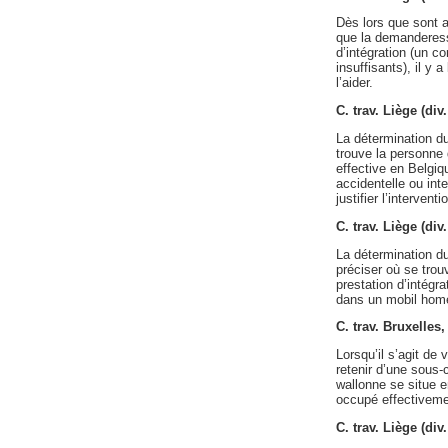
Dès lors que sont 
que la demanderesse
d’intégration (un c
insuffisants), il y 
l’aider.
C. trav. Liège (di
La détermination du
trouve la personne 
effective en Belgiq
accidentelle ou int
justifier l’interve
C. trav. Liège (di
La détermination du
préciser où se trou
prestation d’intégra
dans un mobil home 
C. trav. Bruxelles
Lorsqu’il s’agit de 
retenir d’une sous
wallonne se situe e
occupé effectivemen
C. trav. Liège (di