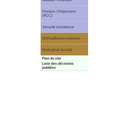
Maladie / Invalidité
Pension / Prépension
(RCC)
Sécurité d’existence
Droit judiciaire et preuve
Droit pénal (social)
Plan du site
Liste des décisions
publiées