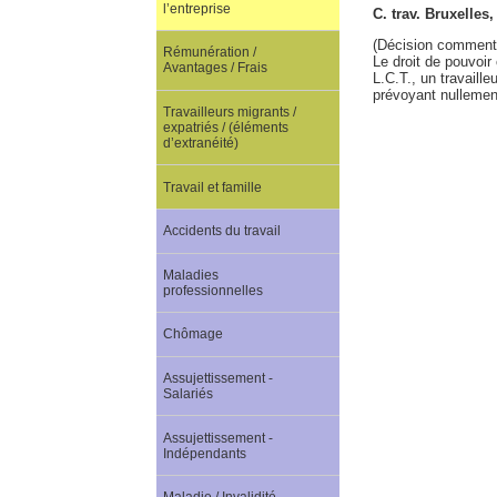
l’entreprise
C. trav. Bruxelle
(Décision comment
Rémunération /
Le droit de pouvoir
Avantages / Frais
L.C.T., un travaill
prévoyant nullement,
Travailleurs migrants /
expatriés / (éléments
d’extranéité)
Travail et famille
Accidents du travail
Maladies
professionnelles
Chômage
Assujettissement -
Salariés
Assujettissement -
Indépendants