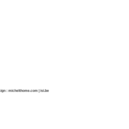
ign :
michelthome.com
|
isi.be