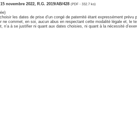
s, 15 novembre 2022, R.G. 2019/AB/428
(PDF - 332.7 ko)
ée)
 choisir les dates de prise d’un congé de paternité étant expressément prévu par
eur ne commet, en soi, aucun abus en respectant cette modalité légale et, le tex
 n’a à se justifier ni quant aux dates choisies, ni quant à la nécessité d’exer