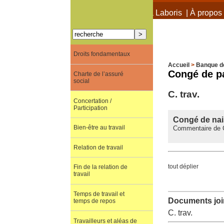
À propos de Terra Laboris
|
À propos 
Droits fondamentaux
Accueil
>
Banque d
Congé de pa
Charte de l’assuré
social
C. trav.
Concertation /
Participation
Congé de nais
Bien-être au travail
Commentaire de C
Relation de travail
tout déplier
Fin de la relation de
travail
Temps de travail et
Documents join
temps de repos
C. trav.
Travailleurs et aléas de