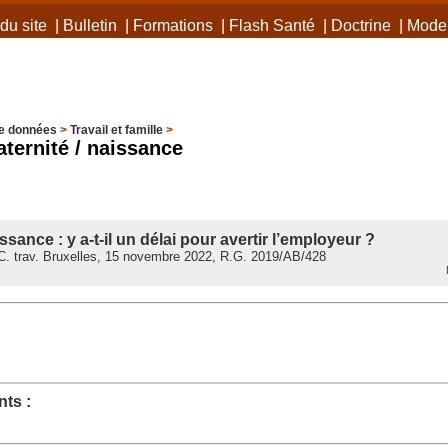
du site
|
Bulletin
|
Formations
|
Flash Santé
|
Doctrine
|
Mode 
e données
>
Travail et famille
>
ternité / naissance
sance : y a-t-il un délai pour avertir l’employeur ?
. trav. Bruxelles, 15 novembre 2022, R.G. 2019/AB/428
M
ts :