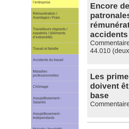
l’entreprise
Encore de
patronale
Rémunération /
Avantages / Frais
rémunérati
Travailleurs migrants /
accidents 
expatriés / (éléments
d’extranéité)
Commentaire d
Travail et famille
44.010 (deux
Accidents du travail
Maladies
Les prime
professionnelles
doivent ê
Chômage
base
Assujettissement -
Commentaire d
Salariés
Assujettissement -
Indépendants