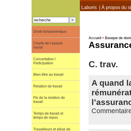
À propos de Terra Laboris
|
À propos du si
Droits fondamentaux
Accueil
>
Banque de don
Assuranc
Charte de l’assuré
social
Concertation /
C. trav.
Participation
Bien-être au travail
A quand la
Relation de travail
rémunérat
Fin de la relation de
l’assuran
travail
Commentaire 
Temps de travail et
temps de repos
Travailleurs et aléas de