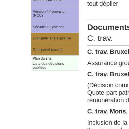
Maladie / Invalidité
tout déplier
Pension / Prépension
(RCC)
Documents 
Sécurité d’existence
C. trav.
Droit judiciaire et preuve
Droit pénal (social)
C. trav. Bruxe
Plan du site
Assurance gro
Liste des décisions
publiées
C. trav. Brux
(Décision com
Quote-part pat
rémunération 
C. trav. Mons
Inclusion de la