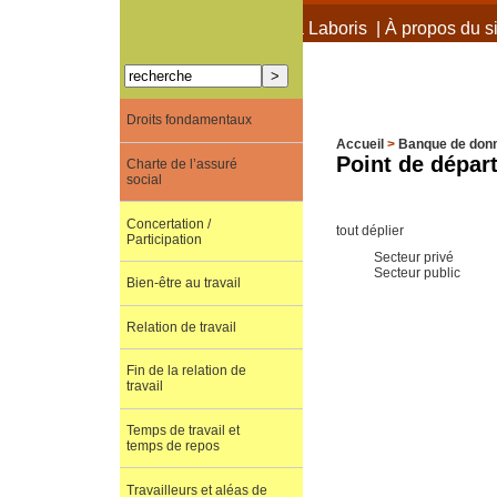
À propos de Terra Laboris
|
À propos du si
Droits fondamentaux
Accueil
>
Banque de don
Point de dépar
Charte de l’assuré
social
Concertation /
tout déplier
Participation
Secteur privé
Secteur public
Bien-être au travail
Relation de travail
Fin de la relation de
travail
Temps de travail et
temps de repos
Travailleurs et aléas de