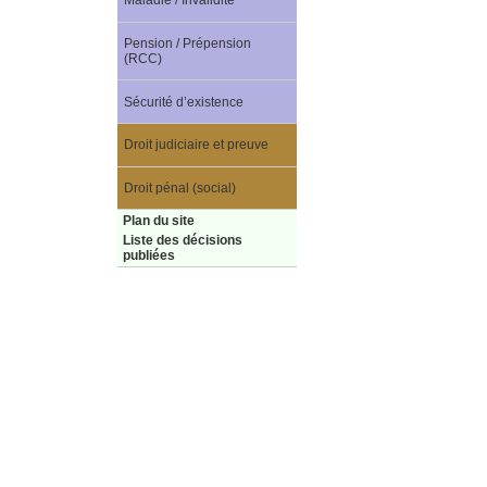
Maladie / Invalidité
Pension / Prépension
(RCC)
Sécurité d’existence
Droit judiciaire et preuve
Droit pénal (social)
Plan du site
Liste des décisions
publiées