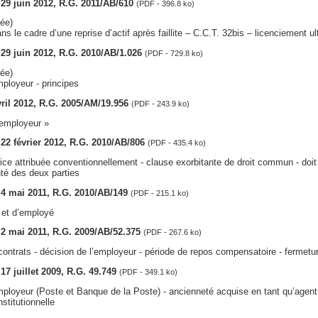
, 29 juin 2012, R.G. 2011/AB/610
(PDF - 396.8 ko)
ée)
ans le cadre d’une reprise d’actif après faillite – C.C.T. 32bis – licenciement ul
, 29 juin 2012, R.G. 2010/AB/1.026
(PDF - 729.8 ko)
ée)
loyeur - principes
vril 2012, R.G. 2005/AM/19.956
(PDF - 243.9 ko)
employeur »
, 22 février 2012, R.G. 2010/AB/806
(PDF - 435.4 ko)
ce attribuée conventionnellement - clause exorbitante de droit commun - doit
nté des deux parties
, 4 mai 2011, R.G. 2010/AB/149
(PDF - 215.1 ko)
 et d’employé
, 2 mai 2011, R.G. 2009/AB/52.375
(PDF - 267.6 ko)
 contrats - décision de l’employeur - période de repos compensatoire - fermetur
 17 juillet 2009, R.G. 49.749
(PDF - 349.1 ko)
loyeur (Poste et Banque de la Poste) - ancienneté acquise en tant qu’agent s
stitutionnelle