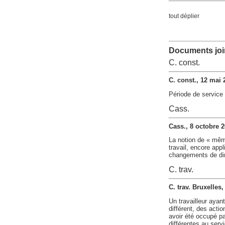
tout déplier
Documents join
C. const.
C. const., 12 mai 
Période de service 
Cass.
Cass., 8 octobre 2
La notion de « même 
travail, encore appl
changements de dire
C. trav.
C. trav. Bruxelles
Un travailleur aya
différent, des actio
avoir été occupé pa
différentes au serv