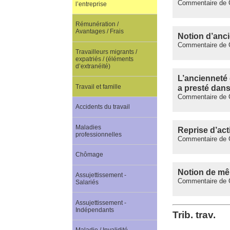
Commentaire de C
l’entreprise
Rémunération /
Avantages / Frais
Notion d’anci
Commentaire de C
Travailleurs migrants /
expatriés / (éléments
d’extranéité)
L’ancienneté 
a presté dans
Travail et famille
Commentaire de C
Accidents du travail
Maladies
Reprise d’acti
professionnelles
Commentaire de C.
Chômage
Notion de mêm
Assujettissement -
Commentaire de C.
Salariés
Assujettissement -
Indépendants
Trib. trav.