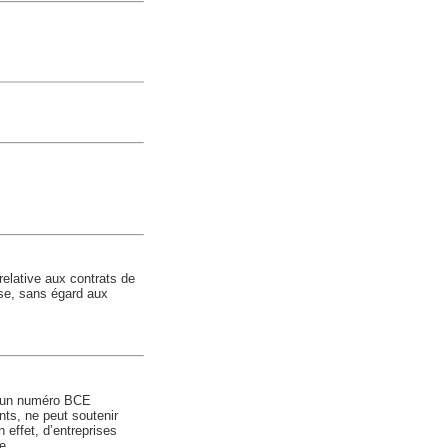
 relative aux contrats de
rise, sans égard aux
nt un numéro BCE
ents, ne peut soutenir
 effet, d’entreprises
e.