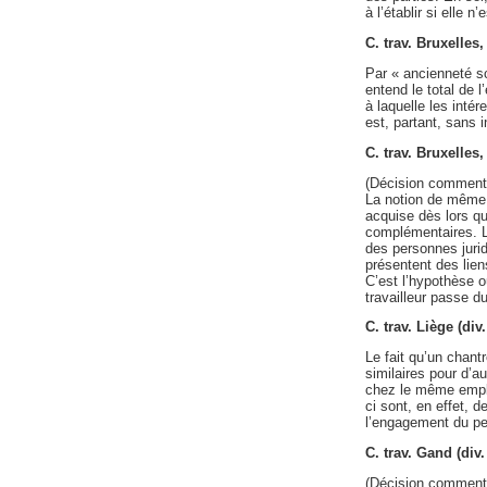
à l’établir si elle 
C. trav. Bruxelles
Par « ancienneté sci
entend le total de 
à laquelle les inté
est, partant, sans 
C. trav. Bruxelles
(Décision comment
La notion de même e
acquise dès lors qu
complémentaires. L’
des personnes juri
présentent des lie
C’est l’hypothèse 
travailleur passe du
C. trav. Liège (d
Le fait qu’un chant
similaires pour d’
chez le même emplo
ci sont, en effet, 
l’engagement du pe
C. trav. Gand (di
(Décision comment