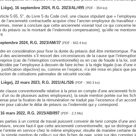
v. Liège), 16 septembre 2024, R.G. 2023/AL/495
(PDF - 354 ko)
ticle 5.65, 5°, du Livre 5 du Code civil, une clause stipulant que « l’employeu
se de l’ancienneté contractuelle acquise chez l’ancien employeur du travailleur 
ermes, mener à conclure que cette ancienneté viserait tout ce qui concerne les
ée du préavis ou le montant de l’indemnité compensatoire), qu’elle ne mention
t.
 septembre 2024, R.G. 2023/AM/37
(PDF - 662.4 ko)
dre en considération pour fixer la durée du préavis doit être ininterrompue. P
des anciennetés s’il ressort des circonstances de la cause que l’interruption 
ntreprise (cas de l’interruption conventionnelle) ou en cas de fraude à la loi, soi
 décidée par l’employeur à dessein de faire échec à la règle légale (cas d’une 
justification objective) ou, comme en l’espèce, n’a été mise en place que pou
duction de cotisations patronales de sécurité sociale.
v. Liège), 22 mars 2023, R.G. 2021/AL/526
(PDF - 360.3 ko)
te clause conventionnelle relative à la prise en compte d’une ancienneté ficti
d’un ou de plusieurs autres employeurs), la seule mention portée sur les fic
nue pour la fixation de la rémunération ne traduit pas l’existence d’un accord 
nir pour calculer le délai de préavis ou l’indemnité qui y correspond.
, 16 mars 2022, R.G. 2015/AB/897
(PDF - 2.3 Mo)
les parties à un contrat de travail puissent convenir de tenir compte d’une anci
réavis, encore faut-il que cette ancienneté conventionnelle, qui se distingue d
de l’entrée en service chez le même employeur, résulte de manière certaine 
, la simple mention de celle-ci sur des fiches de paie, voire sur des comptes in