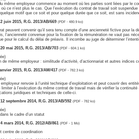
du même employeur commence au moment où les parties sont liées par le contr
ù ce n’est plus le cas. Que l’exécution du contrat de travail soit suspendue
 quelque motif que ce soit et pour quelque durée que ce soit, est sans inciden
, 2 juin 2015, R.G. 2013/AB/669
(PDF - 480.9 ko)
rat peuvent convenir qu’il sera tenu compte d’une ancienneté fictive pour la d
ois, l’ancienneté convenue pour la fixation de la rémunération ne vaut pas n
 pour le calcul du délai de préavis. Il incombe au juge de déterminer l’intenti
, 20 mai 2015, R.G. 2013/AB/703
(PDF - 604.1 ko)
ée)
on de même employeur : similitude d’activité, d’actionnariat et autres indices 
 janvier 2015, R.G. 2013/AM/417
(PDF - 782.3 ko)
ée)
mployeur renvoie à l’unité technique d’exploitation et peut couvrir des entités 
 limiter à l’exécution du même contrat de travail mais de vérifier la continuité
cations juridiques et techniques de celle-ci.
s, 12 septembre 2014, R.G. 2013/AB/592
(PDF - 782 ko)
ée)
dans le cadre d’un statut
, 4 mars 2014, R.G. 2012/AB/861
(PDF - 1 Mo)
t centre de coordination