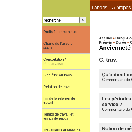
À propos de Terra Laboris
|
À propos 
Droits fondamentaux
Accueil
>
Banque d
Préavis
>
Durée
>
C
Charte de l’assuré
Ancienneté
social
C. trav.
Concertation /
Participation
Qu’entend-on
Bien-être au travail
Commentaire de C.
Relation de travail
Les périodes 
Fin de la relation de
travail
service ?
Commentaire de C
Temps de travail et
temps de repos
Notion de mê
Travailleurs et aléas de