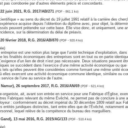
n’est pas corroborée par d’autres éléments précis et concordants.
, 22 juin 2021, R.G. 2017/AB/271
(PDF - 861.1 ko)
entifique » au sens du décret du 19 juillet 1991 relatif à la carrière des cherc
l’expérience acquise depuis l’obtention du diplôme avec, pour objet, la détermi
ressés peuvent prétendre sur cette base. Elle vise donc, et uniquement, une 
incidence, sur la détermination du délai de préavis.
, 20 février 2018, R.G. 2016/AB/870
(PDF - 920.4 ko)
ée)
ntreprise est une notion plus large que l’unité technique d’exploitation, dans
e les finalités économiques des entreprises sont en tout ou en partie identiqu
exigence d’un lien de droit n’est pas nécessaire. Deux situations peuvent êtr
diques se succèdent dans l’exercice d’une même activité économique ou que d
ns tels qu’elles peuvent être considérées comme formant une même unité écon
où elles exercent une activité économique commune identique, similaire ou co
 service de l’une au service de l’autre.
iv. Namur), 26 septembre 2017, R.G. 2016/AN/69
(PDF - 621.4 ko)
re-organiste, ait, avant son entrée en service pour une Fabrique d’Église, exe
autres Fabriques relevant du même Évêché, ne permet pas de conclure à une a
yeur : conformément au décret impérial du 30 décembre 1809 relatif aux Fabr
des entités juridiques distinctes, tant entre elles que de l’Évêché, notamment a
rsonnel, lequel relève de la compétence du bureau des marguilliers.
v. Gand), 13 mai 2016, R.G. 2015/AG/133
(PDF - 510.4 ko)
ée)