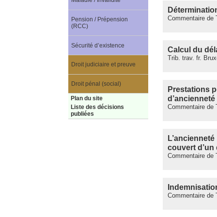
Maladie / Invalidité
Détermination
Commentaire de Tr
Pension / Prépension
(RCC)
Sécurité d’existence
Calcul du dél
Trib. trav. fr. Br
Droit judiciaire et preuve
Droit pénal (social)
Prestations 
d’ancienneté
Plan du site
Commentaire de Tr
Liste des décisions
publiées
L’ancienneté p
couvert d’un
Commentaire de Tr
Indemnisation
Commentaire de T