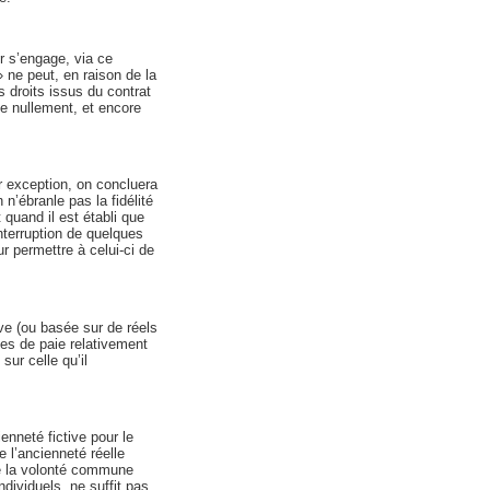
r s’engage, via ce
» ne peut, en raison de la
 droits issus du contrat
ne nullement, et encore
ar exception, on concluera
n’ébranle pas la fidélité
t quand il est établi que
interruption de quelques
r permettre à celui-ci de
ve (ou basée sur de réels
hes de paie relativement
sur celle qu’il
enneté fictive pour le
e l’ancienneté réelle
de la volonté commune
dividuels, ne suffit pas