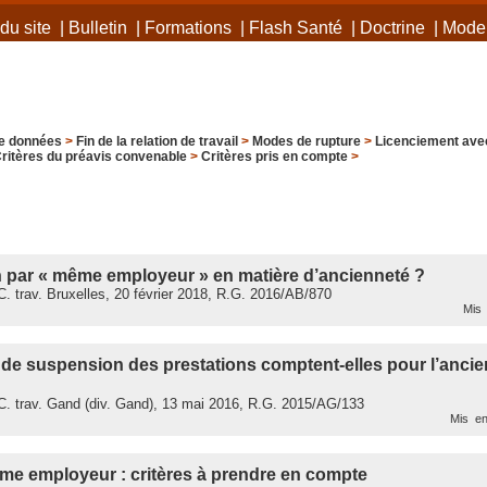
du site
|
Bulletin
|
Formations
|
Flash Santé
|
Doctrine
|
Mode 
e données
>
Fin de la relation de travail
>
Modes de rupture
>
Licenciement avec
ritères du préavis convenable
>
Critères pris en compte
>
 par « même employeur » en matière d’ancienneté ?
 trav. Bruxelles, 20 février 2018, R.G. 2016/AB/870
Mis 
de suspension des prestations comptent-elles pour l’ancie
. trav. Gand (div. Gand), 13 mai 2016, R.G. 2015/AG/133
Mis en
me employeur : critères à prendre en compte