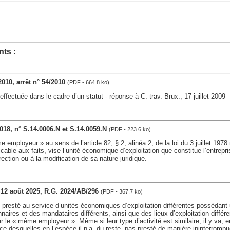
ts :
2010, arrêt n° 54/2010
(PDF - 664.8 ko)
effectuée dans le cadre d’un statut - réponse à C. trav. Brux., 17 juillet 2009
018, n° S.14.0006.N et S.14.0059.N
(PDF - 223.6 ko)
employeur » au sens de l’article 82, § 2, alinéa 2, de la loi du 3 juillet 1978
icable aux faits, vise l’unité économique d’exploitation que constitue l’entrep
ction ou à la modification de sa nature juridique.
, 12 août 2025, R.G. 2024/AB/296
(PDF - 367.7 ko)
nt presté au service d’unités économiques d’exploitation différentes posséda
nnaires et des mandataires différents, ainsi que des lieux d’exploitation différ
r le « même employeur ». Même si leur type d’activité est similaire, il y va, en
ice desquelles en l’espèce il n’a, du reste, pas presté de manière ininterrompu