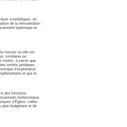
heurs scientifiques, on
nation de la rémunération
ancienneté barémique et
 la mesure où elle est
es, similaires ou
e visées, à savoir que
es entités juridiques
omique d’exploitation.
mplémentaire et que le
rcé des fonctions
ncienneté ininterrompue
iques d’Église, celles-
u plan budgétaire et de