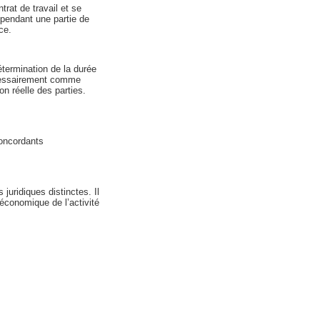
at de travail et se
 pendant une partie de
ce.
étermination de la durée
écessairement comme
on réelle des parties.
concordants
juridiques distinctes. Il
 économique de l’activité