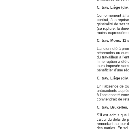
C. trav. Liège (di
Conformément à l’ar
contrat, à la repri
généralité de ses t
(sa rupture, la dur
moins expressémen
C. trav. Mons, 11
L’ancienneté à pren
néanmoins au cumul 
du travailleur à l’e
l’interruption a été
jours imposée sans 
bénéficier d’une ré
C. trav. Liège (di
En l’absence de tou
antécédents auprès 
à l’ancienneté conve
conviendrait de rete
C. trav. Bruxelles
S’il est admis que 
calcul du délai de p
remontant au jour 
des parties. En soi