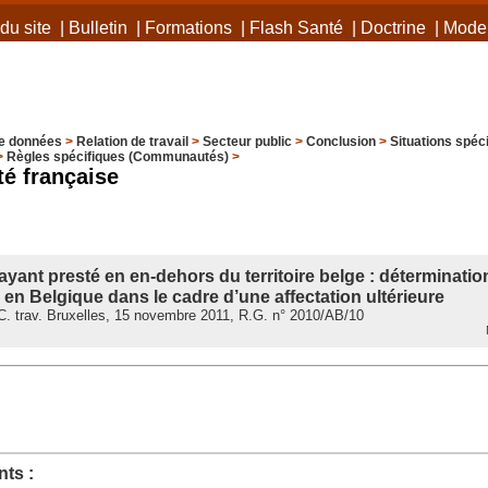
du site
|
Bulletin
|
Formations
|
Flash Santé
|
Doctrine
|
Mode 
e données
>
Relation de travail
>
Secteur public
>
Conclusion
>
Situations spéc
>
Règles spécifiques (Communautés)
>
 française
yant presté en en-dehors du territoire belge : détermination
en Belgique dans le cadre d’une affectation ultérieure
. trav. Bruxelles, 15 novembre 2011, R.G. n° 2010/AB/10
M
ts :