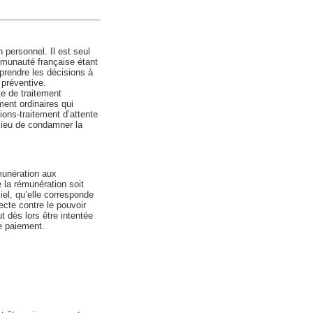
 personnel. Il est seul
mmunauté française étant
 prendre les décisions à
préventive.
te de traitement
ment ordinaires qui
ons-traitement d’attente
 lieu de condamner la
émunération aux
 la rémunération soit
el, qu’elle corresponde
ecte contre le pouvoir
t dès lors être intentée
e paiement.