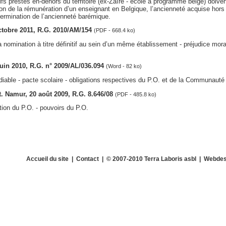
ifs prestés en-dehors du territoire (ex-Zaïre - école à programme belge) doive
on de la rémunération d’un enseignant en Belgique, l’ancienneté acquise hors d
ermination de l’ancienneté barémique.
octobre 2011, R.G. 2010/AM/154
(PDF - 668.4 ko)
 nomination à titre définitif au sein d’un même établissement - préjudice mora
 juin 2010, R.G. n° 2009/AL/036.094
(Word - 82 ko)
iable - pacte scolaire - obligations respectives du P.O. et de la Communauté
ct. Namur, 20 août 2009, R.G. 8.646/08
(PDF - 485.8 ko)
sation du P.O. - pouvoirs du P.O.
Accueil du site
|
Contact
| © 2007-2010 Terra Laboris asbl | Webdes