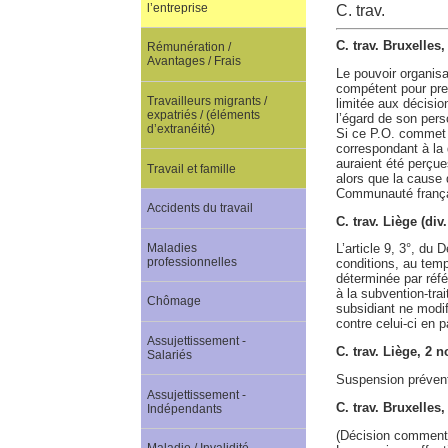
l’entreprise
C. trav.
C. trav. Bruxelles
Rémunération /
Avantages / Frais
Le pouvoir organisat
compétent pour pren
Travailleurs migrants /
limitée aux décisio
expatriés / (éléments
l’égard de son per
d’extranéité)
Si ce P.O. commet u
correspondant à la 
auraient été perçue
Travail et famille
alors que la cause 
Communauté françai
Accidents du travail
C. trav. Liège (di
Maladies
L’article 9, 3°, du 
professionnelles
conditions, au temp
déterminée par réfé
à la subvention-tra
Chômage
subsidiant ne modif
contre celui-ci en 
Assujettissement -
C. trav. Liège, 2
Salariés
Suspension préventiv
Assujettissement -
C. trav. Bruxelle
Indépendants
(Décision comment