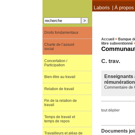
À propos de Terra Laboris
|
À propos 
Droits fondamentaux
Accueil
>
Banque d
libre subventionné
Charte de l’assuré
Communauté
social
C. trav.
Concertation /
Participation
Enseignants a
Bien-être au travail
rémunération 
Commentaire de C
Relation de travail
Fin de la relation de
travail
tout déplier
Temps de travail et
temps de repos
Documents join
Travailleurs et aléas de