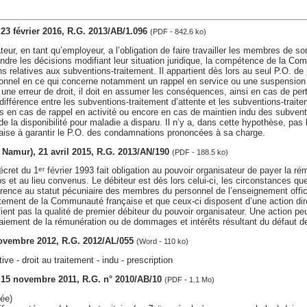
, 23 février 2016, R.G. 2013/AB/1.096
(PDF - 842.6 ko)
eur, en tant qu’employeur, a l’obligation de faire travailler les membres de son
dre les décisions modifiant leur situation juridique, la compétence de la Co
ns relatives aux subventions-traitement. Il appartient dès lors au seul P.O. de
sonnel en ce qui concerne notamment un rappel en service ou une suspension 
ne erreur de droit, il doit en assumer les conséquences, ainsi en cas de per
différence entre les subventions-traitement d’attente et les subventions-traite
s en cas de rappel en activité ou encore en cas de maintien indu des subventi
de la disponibilité pour maladie a disparu. Il n’y a, dans cette hypothèse, pas
se à garantir le P.O. des condamnations prononcées à sa charge.
v. Namur), 21 avril 2015, R.G. 2013/AN/190
(PDF - 188.5 ko)
Décret du 1
février 1993 fait obligation au pouvoir organisateur de payer la r
er
s et au lieu convenus. Le débiteur est dès lors celui-ci, les circonstances que
rence au statut pécuniaire des membres du personnel de l’enseignement offici
itement de la Communauté française et que ceux-ci disposent d’une action dir
ient pas la qualité de premier débiteur du pouvoir organisateur. Une action peu
paiement de la rémunération ou de dommages et intérêts résultant du défaut d
 novembre 2012, R.G. 2012/AL/055
(Word - 110 ko)
e - droit au traitement - indu - prescription
s, 15 novembre 2011, R.G. n° 2010/AB/10
(PDF - 1.1 Mo)
ée)