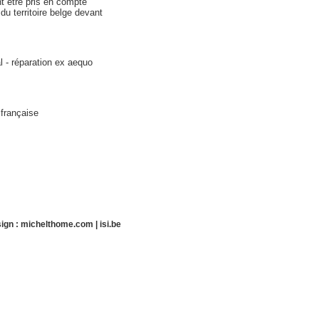
nt être pris en compte
u territoire belge devant
l - réparation ex aequo
 française
ign :
michelthome.com
|
isi.be