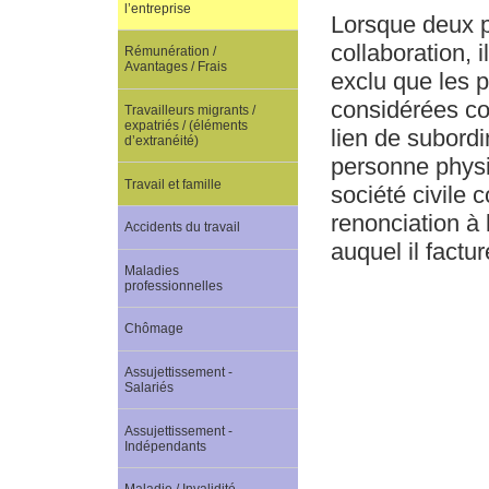
l’entreprise
Lorsque deux p
collaboration, 
Rémunération /
Avantages / Frais
exclu que les p
considérées com
Travailleurs migrants /
expatriés / (éléments
lien de subordi
d’extranéité)
personne physiq
Travail et famille
société civile 
renonciation à 
Accidents du travail
auquel il factu
Maladies
professionnelles
Chômage
Assujettissement -
Salariés
Assujettissement -
Indépendants