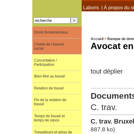
À propos de Terra Laboris
|
À propos du si
Droits fondamentaux
Accueil
>
Banque de don
Avocat en
Charte de l’assuré
social
Concertation /
Participation
tout déplier
Bien-être au travail
Relation de travail
Documents 
Fin de la relation de
travail
C. trav.
Temps de travail et
C. trav. Brux
temps de repos
887.8 ko)
Travailleurs et aléas de