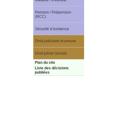
Maladie / Invalidité
Pension / Prépension
(RCC)
Sécurité d’existence
Droit judiciaire et preuve
Droit pénal (social)
Plan du site
Liste des décisions
publiées