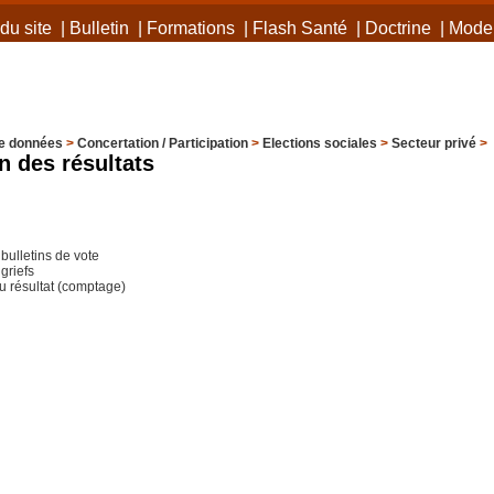
du site
|
Bulletin
|
Formations
|
Flash Santé
|
Doctrine
|
Mode 
e données
>
Concertation / Participation
>
Elections sociales
>
Secteur privé
>
n des résultats
bulletins de vote
 griefs
du résultat (comptage)