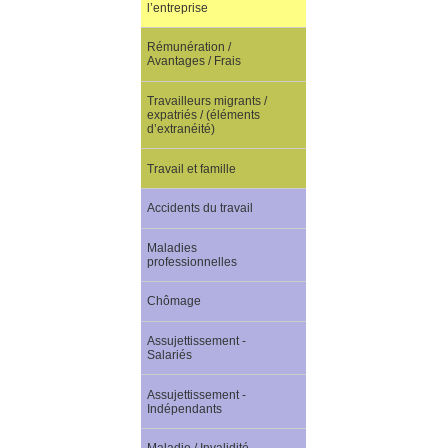
l’entreprise
Rémunération /
Avantages / Frais
Travailleurs migrants /
expatriés / (éléments
d’extranéité)
Travail et famille
Accidents du travail
Maladies
professionnelles
Chômage
Assujettissement -
Salariés
Assujettissement -
Indépendants