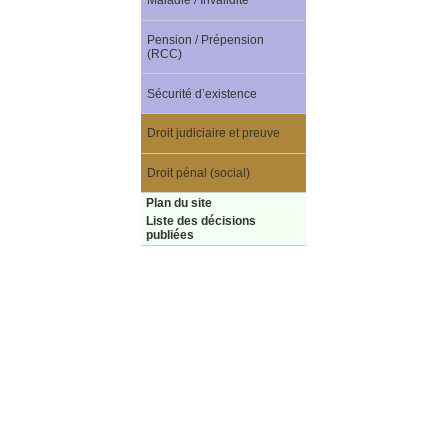
Maladie / Invalidité
Pension / Prépension
(RCC)
Sécurité d’existence
Droit judiciaire et preuve
Droit pénal (social)
Plan du site
Liste des décisions
publiées