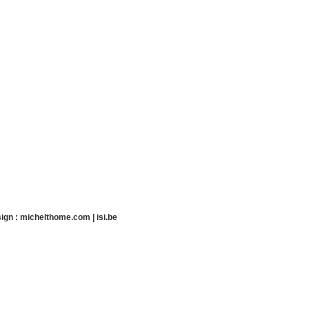
ign :
michelthome.com
|
isi.be