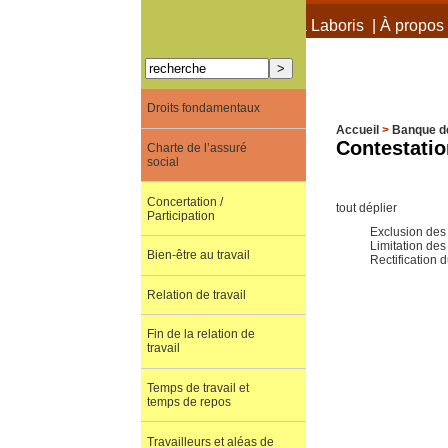
À propos de Terra Laboris
|
À propos 
Droits fondamentaux
Accueil
>
Banque d
Contestatio
Charte de l’assuré
social
Concertation /
tout déplier
Participation
Exclusion des 
Limitation des
Bien-être au travail
Rectification 
Relation de travail
Fin de la relation de
travail
Temps de travail et
temps de repos
Travailleurs et aléas de